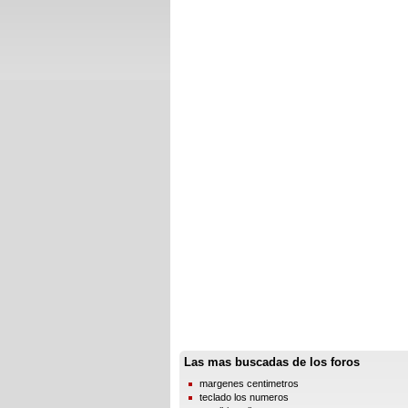
Las mas buscadas de los foros
margenes centimetros
teclado los numeros