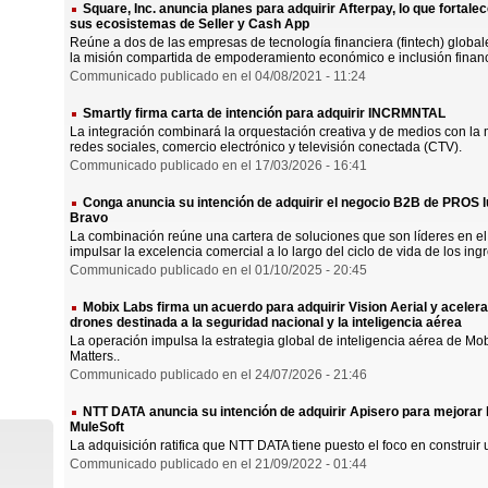
Square, Inc. anuncia planes para adquirir Afterpay, lo que fortal
sus ecosistemas de Seller y Cash App
Reúne a dos de las empresas de tecnología financiera (fintech) globa
la misión compartida de empoderamiento económico e inclusión financ
Communicado publicado en el 04/08/2021 - 11:24
Smartly firma carta de intención para adquirir INCRMNTAL
La integración combinará la orquestación creativa y de medios con la
redes sociales, comercio electrónico y televisión conectada (CTV).
Communicado publicado en el 17/03/2026 - 16:41
Conga anuncia su intención de adquirir el negocio B2B de PROS l
Bravo
La combinación reúne una cartera de soluciones que son líderes en e
impulsar la excelencia comercial a lo largo del ciclo de vida de los ing
Communicado publicado en el 01/10/2025 - 20:45
Mobix Labs firma un acuerdo para adquirir Vision Aerial y acelera
drones destinada a la seguridad nacional y la inteligencia aérea
La operación impulsa la estrategia global de inteligencia aérea de Mobi
Matters..
Communicado publicado en el 24/07/2026 - 21:46
NTT DATA anuncia su intención de adquirir Apisero para mejorar 
MuleSoft
La adquisición ratifica que NTT DATA tiene puesto el foco en construir 
Communicado publicado en el 21/09/2022 - 01:44