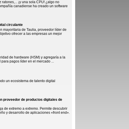
z ratones,... ¡y una sola CPU! ¿algo no
 compañía canadiense ha creado un software
ital circulante
 mayoritaria de Taulia, proveedor líder de
objetivo ofrecer a las empresas un mejor
uridad de hardware (HSM) y agregaría a la
para pagos líder en el mercado ...
o un ecosistema de talento digital
un proveedor de productos digitales de
ga de extremo a extremo. Permite descubrir
ño y desarrollo de aplicaciones «front end».