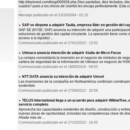
http://diariored.com/blog/000936.php Diez pantallas, diez teclados, die
cuadra? pues a los chicos de Userful les encaja perfectamente. Esta
...
Mensaje publicado en el 23/10/2004 - 01:15
SAP se dispone a adquirir Taulia, empresa líder en gestión del cap
SAP SE (NYSE: SAP) anuncia su intención de adquirir una participación
soluciones de gestión del capital circulante. La operación tiene como 
acceso a la liquidez ...
Communicado publicado en el 27/01/2022 - 13:03
Utimaco anuncia intención de adquirir Atalla de Micro Focus
La compra consolidaría la inversión en el negocio de módulos de seg
cartera de seguridad de la información de Utimaco un negocio de HSM 
Communicado publicado en el 18/05/2018 - 09:03
NTT DATA anuncia su intención de adquirir Umvel
Las inversiones de la compañía en Norteamérica continúan construyend
sostenible.
Communicado publicado en el 27/09/2022 - 20:59
TELUS International llega a un acuerdo para adquirir WillowTree, 
servicio completo
Aprovecha las capacidades existentes de diseño, construcción y entre
nuevas áreas de oportunidad, incluidas las competencias clave de dise
Añade más de ...
Communicado publicado en el 27/10/2022 - 16:45