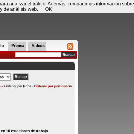
 08 de agosto - 09:24
Registrar
Conectar
 para analizar el tráfico. Además, compartimos información sobre
y de análisis web.
OK
llo
Prensa
Videos
Ordenar por fecha
-
Ordenar por pertinencia
en 10 estaciones de trabajo