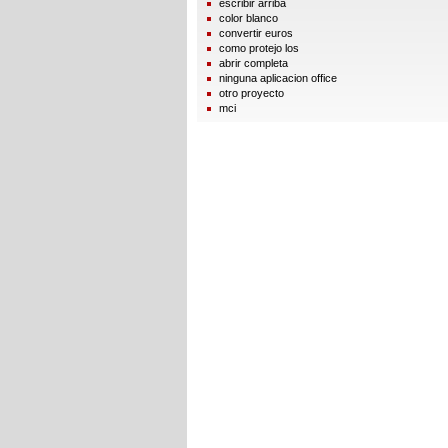
escribir arriba
color blanco
convertir euros
como protejo los
abrir completa
ninguna aplicacion office
otro proyecto
mci