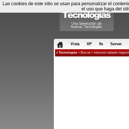
Las cookies de este sitio se usan para personalizar el conten
el uso que haga del sit
RSS & JS
Vista
XP
9x
Server
Tecnologias
>
Buscar
> intencion adquirir negoci