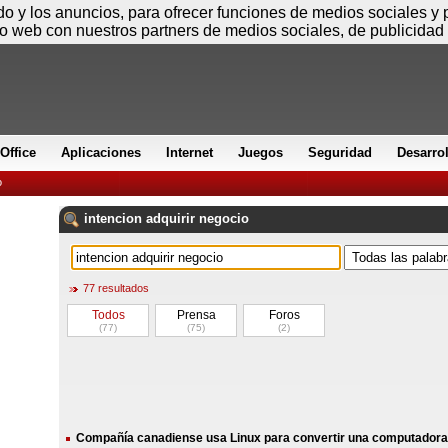
Sábado
ido y los anuncios, para ofrecer funciones de medios sociales y
io web con nuestros partners de medios sociales, de publicidad 
Office
Aplicaciones
Internet
Juegos
Seguridad
Desarro
o
intencion
adquirir
negocio
77 resultados
Todos
Prensa
Foros
(77)
(75)
(2)
Compañía canadiense usa Linux para convertir una computadora 