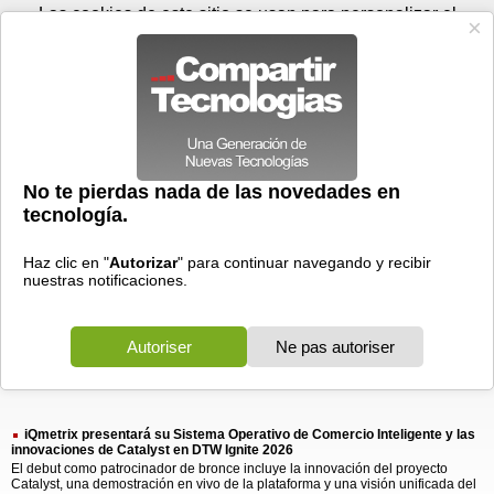
Domingo 09 de agosto - 10:55
Registrar
Conectar
Las cookies de este sitio se usan para personalizar el
contenido y los anuncios, para ofrecer funciones de medios
sociales y para analizar el tráfico. Además, compartimos
información sobre el uso que haga del sitio web con nuestros
partners de medios sociales, de publicidad y de análisis
web.
OK
Foros
Prensa
Videos
Tecnologias
>
Buscar
> iqmetrix presentara sistema
iqmetrix
presentara
sistema
1 resultado
Ordenar por fecha
-
Ordenar por pertinencia
Todos
Prensa
(1)
(1)
iQmetrix presentará su Sistema Operativo de Comercio Inteligente y las
innovaciones de Catalyst en DTW Ignite 2026
El debut como patrocinador de bronce incluye la innovación del proyecto
Catalyst, una demostración en vivo de la plataforma y una visión unificada del