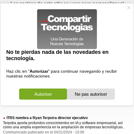
Viernes 07 de agosto - 19:49
Registrar
Conectar
Las cookies de este sitio se usan para personalizar el
contenido y los anuncios, para ofrecer funciones de medios
sociales y para analizar el tráfico. Además, compartimos
información sobre el uso que haga del sitio web con nuestros
partners de medios sociales, de publicidad y de análisis
web.
OK
Foros
Prensa
Videos
Tecnologias
>
Buscar
> itrs nombra ryan
itrs
nombra
ryan
1 resultado
Ordenar por fecha
-
Ordenar por pertinencia
Todos
Prensa
(1)
(1)
ITRS nombra a Ryan Terpstra director ejecutivo
Terpstra aporta profundos conocimientos en IA y software empresarial, así
como una amplia experiencia en la ampliación de empresas tecnológicas..
Communicado publicado en el 04/11/2024 - 10:06