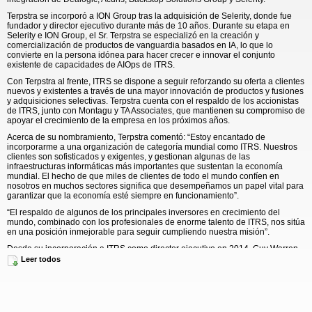
Terpstra se incorporó a ION Group tras la adquisición de Selerity, donde fue
fundador y director ejecutivo durante más de 10 años. Durante su etapa en
Selerity e ION Group, el Sr. Terpstra se especializó en la creación y
comercialización de productos de vanguardia basados en IA, lo que lo
convierte en la persona idónea para hacer crecer e innovar el conjunto
existente de capacidades de AIOps de ITRS.
Con Terpstra al frente, ITRS se dispone a seguir reforzando su oferta a clientes
nuevos y existentes a través de una mayor innovación de productos y fusiones
y adquisiciones selectivas. Terpstra cuenta con el respaldo de los accionistas
de ITRS, junto con Montagu y TA Associates, que mantienen su compromiso de
apoyar el crecimiento de la empresa en los próximos años.
Acerca de su nombramiento, Terpstra comentó: “Estoy encantado de
incorporarme a una organización de categoría mundial como ITRS. Nuestros
clientes son sofisticados y exigentes, y gestionan algunas de las
infraestructuras informáticas más importantes que sustentan la economía
mundial. El hecho de que miles de clientes de todo el mundo confíen en
nosotros en muchos sectores significa que desempeñamos un papel vital para
garantizar que la economía esté siempre en funcionamiento”.
“El respaldo de algunos de los principales inversores en crecimiento del
mundo, combinado con los profesionales de enorme talento de ITRS, nos sitúa
en una posición inmejorable para seguir cumpliendo nuestra misión”.
Desde su incorporación a ITRS como director ejecutivo en 2014, Guy Warren
ha transformado el negocio en una plataforma de ingresos de 100 millones de
Leer todos
dólares y ha ampliado la presencia mundial de la empresa. Sigue siendo un
importante accionista y continuará prestando apoyo a la empresa en calidad
de asesor.
Al referirse a su etapa en ITRS, Warren declaró: “He disfrutado mucho