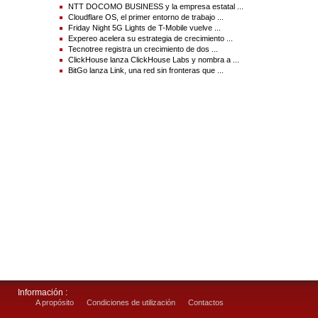
Vea la versión original en businesswire.com:
NTT DOCOMO BUSINESS y la empresa estatal ...
https://www.businesswire.com/news/home/20241103836182/es/
Cloudflare OS, el primer entorno de trabajo ...
Friday Night 5G Lights de T-Mobile vuelve ...
Contacts :
Expereo acelera su estrategia de crecimiento ...
Tecnotree registra un crecimiento de dos ...
itrs@aspectusgroup.com
ClickHouse lanza ClickHouse Labs y nombra a ...
www.itrsgroup.com
BitGo lanza Link, una red sin fronteras que ...
Source(s) : ITRS
Información :
A propósito
Condiciones de utilización
Contactos