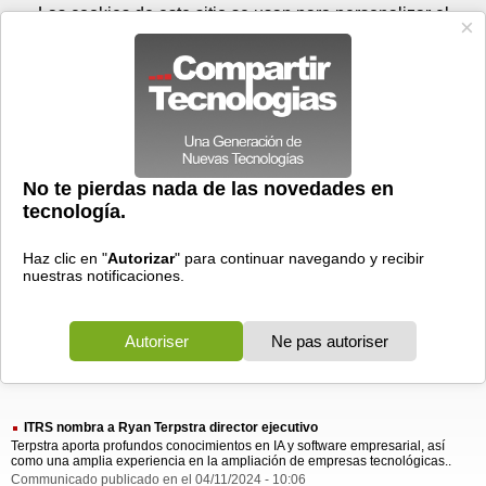
Domingo 09 de agosto - 18:52
Registrar
Conectar
Las cookies de este sitio se usan para personalizar el
contenido y los anuncios, para ofrecer funciones de medios
sociales y para analizar el tráfico. Además, compartimos
información sobre el uso que haga del sitio web con nuestros
partners de medios sociales, de publicidad y de análisis
web.
OK
Foros
Prensa
Videos
Tecnologias
>
Buscar
> itrs nombra
itrs
nombra
1 resultado
Ordenar por fecha
-
Ordenar por pertinencia
Todos
Prensa
(1)
(1)
ITRS nombra a Ryan Terpstra director ejecutivo
Terpstra aporta profundos conocimientos en IA y software empresarial, así
como una amplia experiencia en la ampliación de empresas tecnológicas..
Communicado publicado en el 04/11/2024 - 10:06