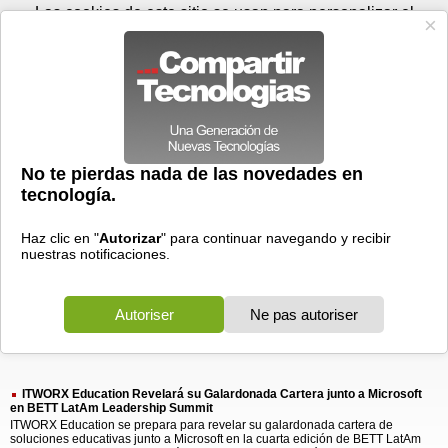
Viernes 07 de agosto - 01:38
Registrar
Conectar
Las cookies de este sitio se usan para personalizar el
contenido y los anuncios, para ofrecer funciones de medios
sociales y para analizar el tráfico. Además, compartimos
información sobre el uso que haga del sitio web con nuestros
partners de medios sociales, de publicidad y de análisis
web.
OK
Foros
Prensa
Videos
Tecnologias
>
Buscar
> itworx
itworx
1 resultado
Ordenar por fecha
-
Ordenar por pertinencia
Todos
Prensa
(1)
(1)
ITWORX Education Revelará su Galardonada Cartera junto a Microsoft
en BETT LatAm Leadership Summit
ITWORX Education se prepara para revelar su galardonada cartera de
soluciones educativas junto a Microsoft en la cuarta edición de BETT LatAm