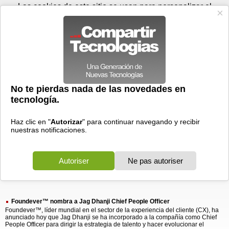
Viernes 07 de agosto - 01:26
Registrar
Conectar
Las cookies de este sitio se usan para personalizar el
contenido y los anuncios, para ofrecer funciones de medios
sociales y para analizar el tráfico. Además, compartimos
información sobre el uso que haga del sitio web con nuestros
partners de medios sociales, de publicidad y de análisis
web.
OK
Foros
Prensa
Videos
Tecnologias
>
Buscar
> jag dhanji
jag
dhanji
1 resultado
Ordenar por fecha
-
Ordenar por pertinencia
Todos
Prensa
(1)
(1)
Foundever™ nombra a Jag Dhanji Chief People Officer
Foundever™, líder mundial en el sector de la experiencia del cliente (CX), ha
anunciado hoy que Jag Dhanji se ha incorporado a la compañía como Chief
People Officer para dirigir la estrategia de talento y hacer evolucionar el