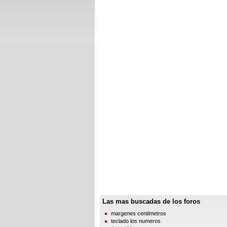
Las mas buscadas de los foros
margenes centimetros
teclado los numeros