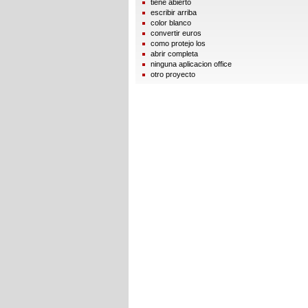
tiene abierto
escribir arriba
color blanco
convertir euros
como protejo los
abrir completa
ninguna aplicacion office
otro proyecto