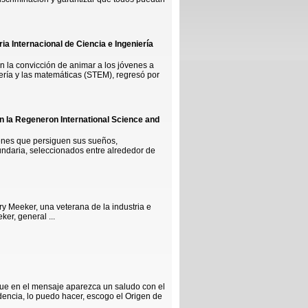
a Internacional de Ciencia e Ingeniería
n la convicción de animar a los jóvenes a
iería y las matemáticas (STEM), regresó por
n la Regeneron International Science and
enes que persiguen sus sueños,
undaria, seleccionados entre alrededor de
ry Meeker, una veterana de la industria e
er, general ...
o que en el mensaje aparezca un saludo con el
ncia, lo puedo hacer, escogo el Origen de