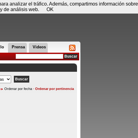
 08 de agosto - 17:52
Registrar
Conectar
 para analizar el tráfico. Además, compartimos información sobre
y de análisis web.
OK
llo
Prensa
Videos
Ordenar por fecha
-
Ordenar por pertinencia