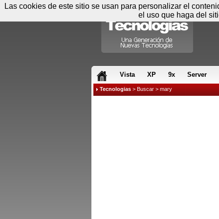
Las cookies de este sitio se usan para personalizar el conten
el uso que haga del sit
RSS & JS
Vista
XP
9x
Server
Tecnologias
>
Buscar
> mary