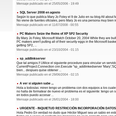
Mensaje publicado en el 25/05/2006 - 19:49
SQL Server 2008 en agosto
Según lo que publica Mary Jo Foley el 9 de Julio en su blog All about 
No viene de fuentes oficiales, pero Mary Jo es una persona muy bien inf
Mensaje publicado en el 11/07/2008 - 00:55
PC Makers Seize the Reins of XP SP2 Security
By Mary Jo Foley, Microsoft Watch October 20, 2004 While they are bu
PC makers aren't putting all of their security eggs in the Microsoft bas
getting SP2, ...
Mensaje publicado en el 23/10/2004 - 01:15
sp_addlinkserver
Que tal amigos.!! Utilice el siguiente procedure para vincular un servid
CurrentProject.Connection cnn.Execute "sp_addlinkedserver 'Mary','SQ
bien... despues quise obtener ...
Mensaje publicado en el 29/06/2004 - 02:15
A ver si alguien sabe ...
Hola a todos/as: miren tengo un problema con dos equipos a los cuale
no halla de formatear de nuevo el problema es el siguiente: tengo un 
en todos puedo accesar ...
Mensaje publicado en el 26/01/2004 - 18:00
URGENTE - INQUIETUD RESTRICCIÓN INCORPORACIÓN DATOS
Hola Pedro En verdad no dudo que Héctor Miguel sea un sabio en esto