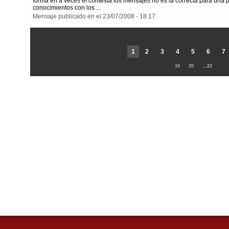
forma en a veces el contesta los mensajes no es la correcta para una 
conocimientos con los ...
Mensaje publicado en el 23/07/2008 - 18:17
1
2
3
4
5
6
7
10
20
...22