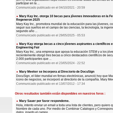
participar en la ...
Communicado publicado en el 04/10/2021 - 20:59
Mary Kay Inc. otorga 10 becas para jóvenes innovadoras en la Feri
Regeneron 2025
Mary Kay Inc., promotora mundial de la educación para las jóvenes, co
seguir sus sueños en el campo de las ciencias, la tecnología, la ingen
segundo año ...
Communicado publicado en el 29/05/2025 - 05:53
Mary Kay otorga becas a cinco jóvenes aspirantes a científicos e
Engineering Fair
Mary Kay Inc., una empresa que apoya la educación STEM y a los jóv
recientemente otorgó tres becas a cinco destacados científicos de sec
2.000 participantes que ...
Communicado publicado en el 23/05/2024 - 22:52
Mary Meeker se Incorpora al Directorio de DocuSign
DocuSign, el líder mundial en firmas electrónicas, anunció hoy que Ma
icono de negocios, se incorporó al directorio de la compañía. Mary Meek
Communicado publicado en el 13/07/2012 - 17:34
Otros resultados también están disponibles en nuestros foros :
Mary Sauer por favor respondeme.
Hola, intento enviar un email a toda una lista de clientes, pero quier
Nombre de cada uno. Por medio de Combinar Catalogos y Corresponde
datos, inserto el campo ...