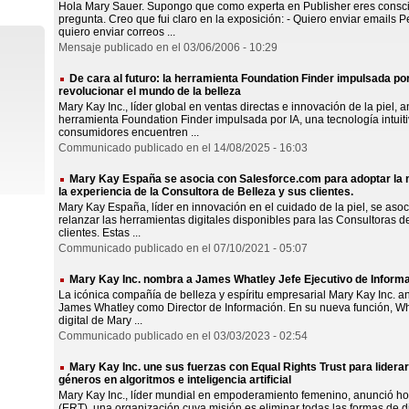
Hola Mary Sauer. Supongo que como experta en Publisher eres consc
pregunta. Creo que fui claro en la exposición: - Quiero enviar emails Pe
quiero enviar correos ...
Mensaje publicado en el 03/06/2006 - 10:29
De cara al futuro: la herramienta Foundation Finder impulsada po
revolucionar el mundo de la belleza
Mary Kay Inc., líder global en ventas directas e innovación de la piel,
herramienta Foundation Finder impulsada por IA, una tecnología intuit
consumidores encuentren ...
Communicado publicado en el 14/08/2025 - 16:03
Mary Kay España se asocia con Salesforce.com para adoptar la m
la experiencia de la Consultora de Belleza y sus clientes.
Mary Kay España, líder en innovación en el cuidado de la piel, se aso
relanzar las herramientas digitales disponibles para las Consultoras 
clientes. Estas ...
Communicado publicado en el 07/10/2021 - 05:07
Mary Kay Inc. nombra a James Whatley Jefe Ejecutivo de Inform
La icónica compañía de belleza y espíritu empresarial Mary Kay Inc. 
James Whatley como Director de Información. En su nueva función, Wh
digital de Mary ...
Communicado publicado en el 03/03/2023 - 02:54
Mary Kay Inc. une sus fuerzas con Equal Rights Trust para liderar
géneros en algoritmos e inteligencia artificial
Mary Kay Inc., líder mundial en empoderamiento femenino, anunció ho
(ERT), una organización cuya misión es eliminar todas las formas de 