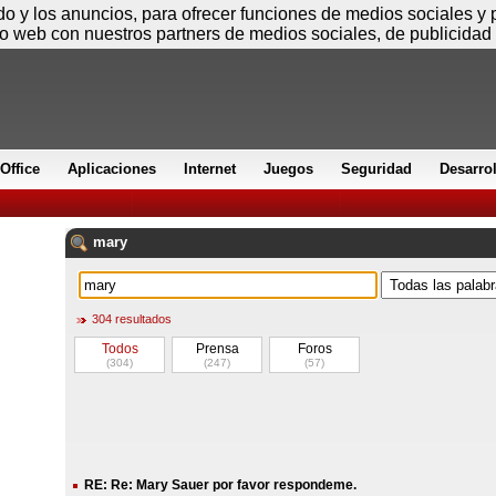
Sábado
ido y los anuncios, para ofrecer funciones de medios sociales y
io web con nuestros partners de medios sociales, de publicidad 
Office
Aplicaciones
Internet
Juegos
Seguridad
Desarro
mary
304 resultados
Todos
Prensa
Foros
(304)
(247)
(57)
RE: Re: Mary Sauer por favor respondeme.