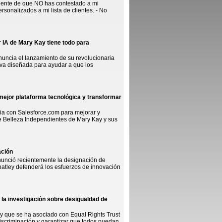
iente de que NO has contestado a mi
rsonalizados a mi lista de clientes. - No
r IA de Mary Kay tiene todo para
 anuncia el lanzamiento de su revolucionaria
iva diseñada para ayudar a que los
ejor plataforma tecnológica y transformar
cia con Salesforce.com para mejorar y
de Belleza Independientes de Mary Kay y sus
ación
anunció recientemente la designación de
atley defenderá los esfuerzos de innovación
 la investigación sobre desigualdad de
y que se ha asociado con Equal Rights Trust
discriminación y garantizar que todos puedan