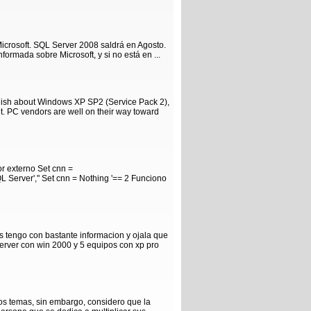
Microsoft. SQL Server 2008 saldrá en Agosto.
ormada sobre Microsoft, y si no está en ...
llish about Windows XP SP2 (Service Pack 2),
ket. PC vendors are well on their way toward
or externo Set cnn =
L Server'," Set cnn = Nothing '== 2 Funciono
s tengo con bastante informacion y ojala que
server con win 2000 y 5 equipos con xp pro
s temas, sin embargo, considero que la