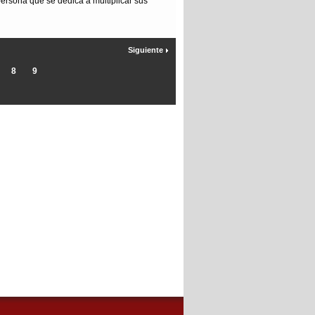
persona que se dedica a multiplicar sus
Siguiente
8
9