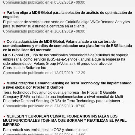
Communicado publicado en el 05/02/2019 - 09:00
Parlem elige a MDS Global para la solución de análisis de optimización de
negocios
El prestador de servicios con sede en Cataluña elige VNOnDemand Analytics
para sustentar su estrategia centrada en el cliente.
Communicado publicado en el 10/01/2019 - 08:00
Con la adquisición de MDS Global, Volaris añade a su cartera de
comunicaciones y medios de comunicación una plataforma de BSS basada
en la nube líder del mercado
MDS Global Ltd., uno de los principales proveedores de sistemas de soporte
empresarial como servicio (BSS-as-a-Service), anuncia que la empresa ha
sido adquirida por Volaris Group («Volaris»). El grupo operativo de
Constellation Software Inc., ...
Communicado publicado en el 18/07/2019 - 12:29
Multi-Enterprise Demand Sensing de Terra Technology fue implementado
a nivel global por Procter & Gamble
Terra Technology hoy anunció que la empresa The Procter & Gamble
Company (P&G) ha iniciado una implementación a nivel mundial de Multi-
Enterprise Demand Sensing (MDS) de Terra Technology para satisfacer ...
Communicado publicado en el 27/06/2013 - 07:00
NEHLSEN Y EUROPEAN CLIMATE FOUNDATION INSTALAN LOS
MULTIFUNCIONALES TOSHIBA QUE BORRAN Y REUTILIZAN EL PAPEL
IMPRESO
Para reducir sus emisiones de CO2 y ahorrar costes.