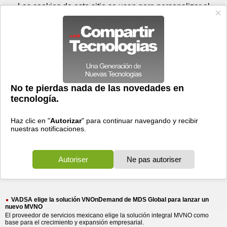
Sábado 08 de agosto - 13:21
Registrar
Conectar
Las cookies de este sitio se usan para personalizar el
contenido y los anuncios, para ofrecer funciones de medios
sociales y para analizar el tráfico. Además, compartimos
información sobre el uso que haga del sitio web con nuestros
partners de medios sociales, de publicidad y de análisis
web.
OK
Foros
Prensa
Videos
Tecnologias
>
Buscar
> mds global para
mds
global
para
7 resultados
Ordenar por fecha
-
Ordenar por pertinencia
Todos
Prensa
(7)
(7)
VADSA elige la solución VNOnDemand de MDS Global para lanzar un
nuevo MVNO
El proveedor de servicios mexicano elige la solución integral MVNO como
base para el crecimiento y expansión empresarial.