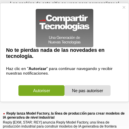
Jueves 06 de agosto - 15:32
Registrar
Conectar
Las cookies de este sitio se usan para personalizar el
contenido y los anuncios, para ofrecer funciones de medios
sociales y para analizar el tráfico. Además, compartimos
información sobre el uso que haga del sitio web con nuestros
partners de medios sociales, de publicidad y de análisis
web.
OK
Foros
Prensa
Videos
Tecnologias
>
Buscar
> model factory linea
model
factory
linea
1 resultado
Ordenar por fecha
-
Ordenar por pertinencia
Todos
Prensa
(1)
(1)
Reply lanza Model Factory, la línea de producción para crear modelos de
IA generativa de nivel industrial
Reply [EXM, STAR: REY] anuncia Reply Model Factory, una línea de
producción industrial para construir modelos de IA generativa de frontera