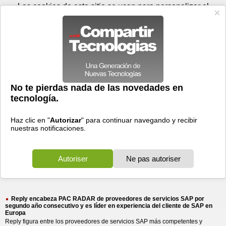
Jueves 06 de agosto - 05:43
Registrar
Conectar
Las cookies de este sitio se usan para personalizar el
contenido y los anuncios, para ofrecer funciones de medios
sociales y para analizar el tráfico. Además, compartimos
información sobre el uso que haga del sitio web con nuestros
partners de medios sociales, de publicidad y de análisis
web.
OK
Foros
Prensa
Videos
Tecnologias
>
Buscar
> pac radar proveedores
pac
radar
proveedores
6 resultados
Ordenar por fecha
-
Ordenar por pertinencia
Todos
Prensa
(6)
(6)
Reply encabeza PAC RADAR de proveedores de servicios SAP por
segundo año consecutivo y es líder en experiencia del cliente de SAP en
Europa
Reply figura entre los proveedores de servicios SAP más competentes y