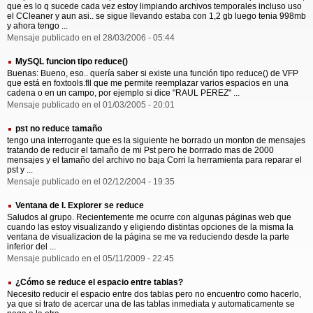
que es lo q sucede cada vez estoy limpiando archivos temporales incluso uso
el CCleaner y aun asi.. se sigue llevando estaba con 1,2 gb luego tenia 998mb
y ahora tengo ...
Mensaje publicado en el 28/03/2006 - 05:44
MySQL funcion tipo reduce()
Buenas: Bueno, eso.. quería saber si existe una función tipo reduce() de VFP
que está en foxtools.fll que me permite reemplazar varios espacios en una
cadena o en un campo, por ejemplo si dice "RAUL PEREZ" ...
Mensaje publicado en el 01/03/2005 - 20:01
pst no reduce tamaño
tengo una interrogante que es la siguiente he borrado un monton de mensajes
tratando de reducir el tamaño de mi Pst pero he borrrado mas de 2000
mensajes y el tamaño del archivo no baja Corri la herramienta para reparar el
pst y ...
Mensaje publicado en el 02/12/2004 - 19:35
Ventana de I. Explorer se reduce
Saludos al grupo. Recientemente me ocurre con algunas páginas web que
cuando las estoy visualizando y eligiendo distintas opciones de la misma la
ventana de visualizacion de la página se me va reduciendo desde la parte
inferior del ...
Mensaje publicado en el 05/11/2009 - 22:45
¿Cómo se reduce el espacio entre tablas?
Necesito reducir el espacio entre dos tablas pero no encuentro como hacerlo,
ya que si trato de acercar una de las tablas inmediata y automaticamente se