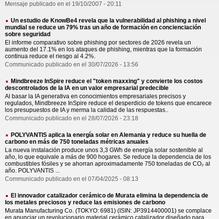
Mensaje publicado en el 19/10/2007 - 20:11
Un estudio de KnowBe4 revela que la vulnerabilidad al phishing a nivel
mundial se reduce un 79% tras un año de formación en concienciación
sobre seguridad
El informe comparativo sobre phishing por sectores de 2026 revela un
aumento del 17.1% en los ataques de phishing, mientras que la formación
continua reduce el riesgo al 4.2%.
Communicado publicado en el 30/07/2026 - 13:56
Mindbreeze InSpire reduce el "token maxxing" y convierte los costos
descontrolados de la IA en un valor empresarial predecible
Al basar la IA generativa en conocimientos empresariales precisos y
regulados, Mindbreeze InSpire reduce el desperdicio de tokens que encarece
los presupuestos de IA y merma la calidad de las respuestas..
Communicado publicado en el 28/07/2026 - 23:18
POLYVANTIS aplica la energía solar en Alemania y reduce su huella de
carbono en más de 750 toneladas métricas anuales
La nueva instalación produce unos 3,3 GWh de energía solar sostenible al
año, lo que equivale a más de 900 hogares. Se reduce la dependencia de los
combustibles fósiles y se ahorran aproximadamente 750 toneladas de CO₂ al
año. POLYVANTIS ...
Communicado publicado en el 07/04/2025 - 08:13
El innovador catalizador cerámico de Murata elimina la dependencia de
los metales preciosos y reduce las emisiones de carbono
Murata Manufacturing Co. (TOKYO: 6981) (ISIN: JP3914400001) se complace
en anunciar un revolucionario material cerámico catalizador diseñado para