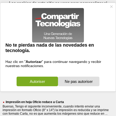
Sábado 08 de agosto - 21:07
Registrar
Conectar
Las cookies de este sitio se usan para personalizar el
contenido y los anuncios, para ofrecer funciones de medios
sociales y para analizar el tráfico. Además, compartimos
información sobre el uso que haga del sitio web con nuestros
partners de medios sociales, de publicidad y de análisis
web.
OK
Foros
Prensa
Videos
Tecnologias
>
Buscar
> reduce
reduce
1750 resultados
Ordenar por fecha
-
Ordenar por pertinencia
Todos
Prensa
Foros
Videos
(1750)
(1605)
(144)
(1)
Impresión en hoja Oficio reduce a Carta
Buenas, Tengo el siguiente inconveniente, cuando intento enviar una
impresión en formato Oficio (8" x 14") la impresión es reducida y se imprime
con formato Carta, no es que aumenta los márgenes sino que reduce en ...