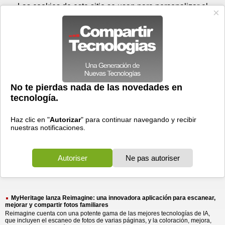
Jueves 06 de agosto - 23:03
Registrar
Conectar
Las cookies de este sitio se usan para personalizar el
contenido y los anuncios, para ofrecer funciones de medios
sociales y para analizar el tráfico. Además, compartimos
información sobre el uso que haga del sitio web con nuestros
partners de medios sociales, de publicidad y de análisis
web.
OK
Foros
Prensa
Videos
Tecnologias
>
Buscar
> reimagine una
reimagine
una
4 resultados
Ordenar por fecha
-
Ordenar por pertinencia
Todos
Prensa
(4)
(4)
MyHeritage lanza Reimagine: una innovadora aplicación para escanear,
mejorar y compartir fotos familiares
Reimagine cuenta con una potente gama de las mejores tecnologías de IA,
que incluyen el escaneo de fotos de varias páginas, y la coloración, mejora,