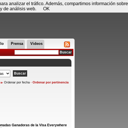
 07 de agosto - 20:09
Registrar
Conectar
 para analizar el tráfico. Además, compartimos información sobre
y de análisis web.
OK
llo
Prensa
Videos
Ordenar por fecha
-
Ordenar por pertinencia
cionadas Ganadoras de la Visa Everywhere