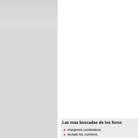
Las mas buscadas de los foros
margenes centimetros
teclado los numeros