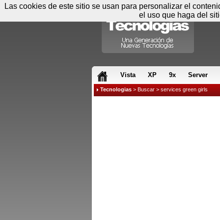
Las cookies de este sitio se usan para personalizar el conten
el uso que haga del sit
RSS & JS
Vista
XP
9x
Server
Tecnologias
>
Buscar
> services green girls