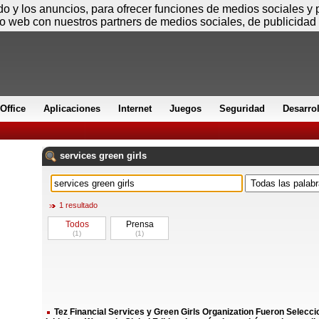
Viernes
ido y los anuncios, para ofrecer funciones de medios sociales y
io web con nuestros partners de medios sociales, de publicidad 
Office
Aplicaciones
Internet
Juegos
Seguridad
Desarro
services
green
girls
1 resultado
Todos
Prensa
(1)
(1)
Tez Financial Services y Green Girls Organization Fueron Selec