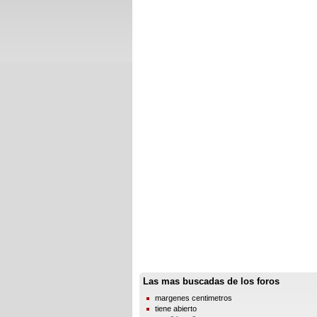
Las mas buscadas de los foros
margenes centimetros
tiene abierto