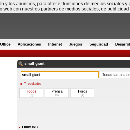
Jueves
ido y los anuncios, para ofrecer funciones de medios sociales y
io web con nuestros partners de medios sociales, de publicidad 
Office
Aplicaciones
Internet
Juegos
Seguridad
Desarro
small
giant
7 resultados
Todos
Prensa
Foros
(7)
(3)
(4)
Linux INC.