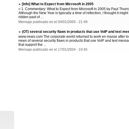
[Info] What to Expect from Microsoft in 2005
= 1. Commentary: What to Expect from Microsoft in 2005 by Paul Thurro
Although the New Year is typically a time of reflection, I thought it migh
ridden past of ...
Mensaje publicado en el 04/01/2005 - 21:49
(OT) several security flaws in products that use VoIP and text me
www.news.com The corporate world returned to work en masse after lo
news of several security flaws in products that use VoIP and text mess
that support the ...
Mensaje publicado en el 17/01/2004 - 10:45