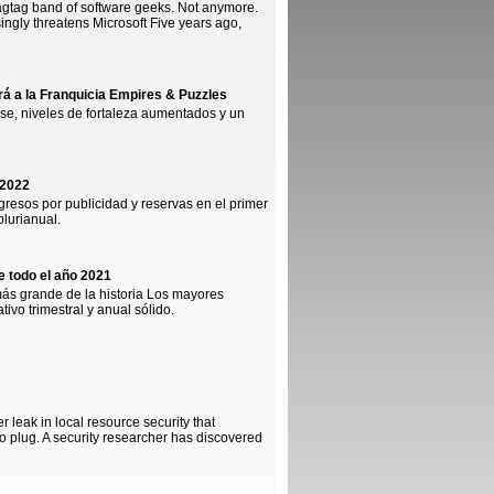
gtag band of software geeks. Not anymore.
ngly threatens Microsoft Five years ago,
 a la Franquicia Empires & Puzzles
base, niveles de fortaleza aumentados y un
 2022
gresos por publicidad y reservas en el primer
plurianual.
e todo el año 2021
más grande de la historia Los mayores
ivo trimestral y anual sólido.
 leak in local resource security that
plug. A security researcher has discovered