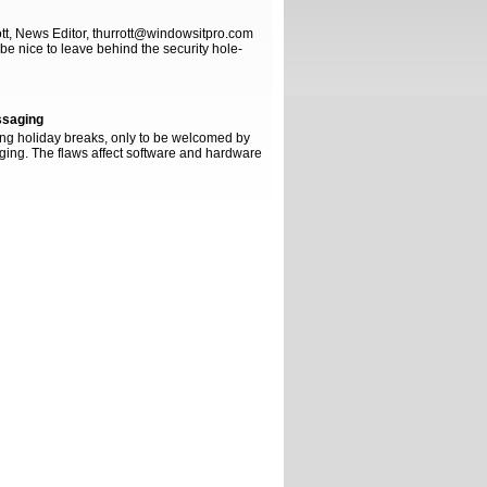
tt, News Editor, thurrott@windowsitpro.com
t be nice to leave behind the security hole-
ssaging
ng holiday breaks, only to be welcomed by
aging. The flaws affect software and hardware