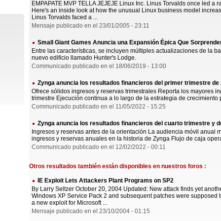
EMPAPATE MVP TELLA JEJEJE Linux Inc. Linus Torvalds once led a ra
Here's an inside look at how the unusual Linux business model increasi
Linus Torvalds faced a ...
Mensaje publicado en el 23/01/2005 - 23:11
Small Giant Games Anuncia una Expansión Épica Que Sorprenderá
Entre las características, se incluyen múltiples actualizaciones de la 
nuevo edificio llamado Hunter's Lodge.
Communicado publicado en el 18/06/2019 - 13:00
Zynga anuncia los resultados financieros del primer trimestre de
Ofrece sólidos ingresos y reservas trimestrales Reporta los mayores in
trimestre Ejecución continua a lo largo de la estrategia de crecimiento 
Communicado publicado en el 11/05/2022 - 15:25
Zynga anuncia los resultados financieros del cuarto trimestre y d
Ingresos y reservas antes de la orientación La audiencia móvil anual 
ingresos y reservas anuales en la historia de Zynga Flujo de caja operat
Communicado publicado en el 12/02/2022 - 00:11
Otros resultados también están disponibles en nuestros foros :
IE Exploit Lets Attackers Plant Programs on SP2
By Larry Seltzer October 20, 2004 Updated: New attack finds yet another
Windows XP Service Pack 2 and subsequent patches were supposed to 
a new exploit for Microsoft ...
Mensaje publicado en el 23/10/2004 - 01:15