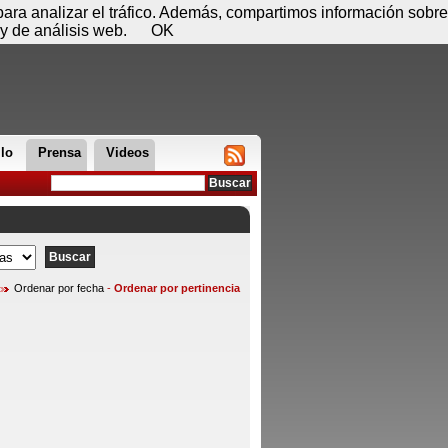
 06 de agosto - 10:26
Registrar
Conectar
 para analizar el tráfico. Además, compartimos información sobre
y de análisis web.
OK
llo
Prensa
Videos
Ordenar por fecha
-
Ordenar por pertinencia