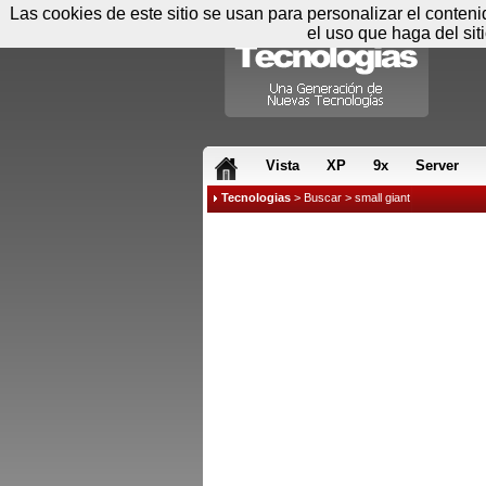
Las cookies de este sitio se usan para personalizar el conten
el uso que haga del sit
RSS & JS
Vista
XP
9x
Server
Tecnologias
>
Buscar
> small giant