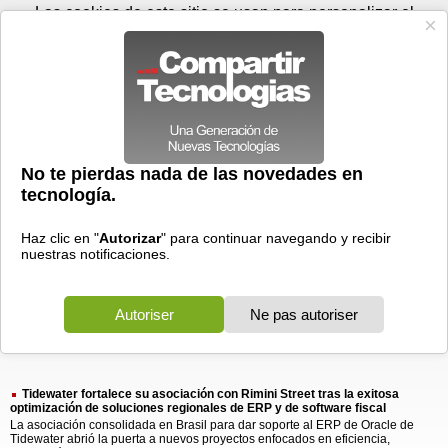
Viernes 07 de agosto - 11:31
Registrar
Conectar
Las cookies de este sitio se usan para personalizar el
contenido y los anuncios, para ofrecer funciones de medios
sociales y para analizar el tráfico. Además, compartimos
información sobre el uso que haga del sitio web con nuestros
partners de medios sociales, de publicidad y de análisis
web.
OK
Foros
Prensa
Videos
Tecnologias
>
Buscar
> tidewater fortalece
tidewater
fortalece
asociacion
asociacion
1 resultado
Ordenar por fecha
-
Ordenar por pertinencia
Todos
Prensa
(1)
(1)
Tidewater fortalece su asociación con Rimini Street tras la exitosa
optimización de soluciones regionales de ERP y de software fiscal
La asociación consolidada en Brasil para dar soporte al ERP de Oracle de
Tidewater abrió la puerta a nuevos proyectos enfocados en eficiencia,