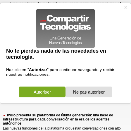
Domingo 09 de agosto - 15:29
Registrar
Conectar
Las cookies de este sitio se usan para personalizar el
contenido y los anuncios, para ofrecer funciones de medios
sociales y para analizar el tráfico. Además, compartimos
información sobre el uso que haga del sitio web con nuestros
partners de medios sociales, de publicidad y de análisis
web.
OK
Foros
Prensa
Videos
Tecnologias
>
Buscar
> twilio presenta plataforma
twilio
presenta
plataforma
2 resultados
Ordenar por fecha
-
Ordenar por pertinencia
Todos
Prensa
(2)
(2)
Twilio presenta su plataforma de última generación: una base de
infraestructura para cada conversación en la era de los agentes
autónomos
Las nuevas funciones de la plataforma orquestan conversaciones con alto