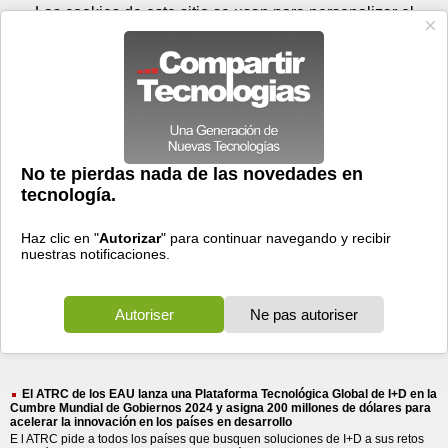
Sábado 08 de agosto - 01:27
Registrar
Conectar
Las cookies de este sitio se usan para personalizar el
contenido y los anuncios, para ofrecer funciones de medios
sociales y para analizar el tráfico. Además, compartimos
información sobre el uso que haga del sitio web con nuestros
partners de medios sociales, de publicidad y de análisis
web.
OK
Foros
Prensa
Videos
Tecnologias
>
Buscar
> ventureone atrc
ventureone
atrc
10 resultados
Ordenar por fecha
-
Ordenar por pertinencia
Todos
Prensa
(10)
(10)
El ATRC de los EAU lanza una Plataforma Tecnológica Global de I+D en la
Cumbre Mundial de Gobiernos 2024 y asigna 200 millones de dólares para
acelerar la innovación en los países en desarrollo
E l ATRC pide a todos los países que busquen soluciones de I+D a sus retos