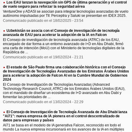
Los EAU lanzan la navegación sin GPS de última generación y el control
de vuelo seguro para reforzar la seguridad aérea
VentureOne y ADASI se asocian para integrar tecnologías avanzadas de vuelo
autónomo impulsadas por TII: Perceptra y Saluki se presentan en IDEX 2025.
Communicado publicado en el 18/02/2025 - 23:54
Uzbekistán se asocia con el Consejo de investigación de tecnología
avanzada de EAU para acelerar la adopción de la IA en Falcon
El Consejo de investigación de tecnología avanzada (ATRC) de los EAU,
encargado de dar forma a un entorno avanzado de I+D en Abu Dhabi, firmó
una carta de intención (MoU) con el Ministerio de tecnologías digitales de la
República de ...
Communicado publicado en el 19/02/2024 - 21:21
El estado de São Paulo firma una colaboración histórica con el Consejo
de Investigación de Tecnologías Avanzadas de los Emiratos Árabes Unidos
para acelerar la adopción de Falcon AI en la Cumbre Mundial de Gobiernos
2024
El Consejo de Investigación de Tecnologías Avanzadas (Advanced
Technology Research Council, ATRC) de los Emiratos Árabes Unidos (EAU),
con el mandato de diseñar un ecosistema de I+D avanzado en Abu Dabi y
fomentar las prioridades de ...
Communicado publicado en el 13/02/2024 - 22:29
El Consejo de Investigación de Tecnología Avanzada de Abu Dhabi lanza
"AI71": nueva empresa de IA pionera en el control descentralizado de
datos para empresas y países
AI71 se basa en el modelo de IA generativa Falcon, reconocido en todo el
mundo La nueva empresa incursionará en los avances de la IA en múltiples