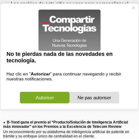
Domingo 09 de agosto - 17:38
Registrar
Conectar
Las cookies de este sitio se usan para personalizar el
contenido y los anuncios, para ofrecer funciones de medios
sociales y para analizar el tráfico. Además, compartimos
información sobre el uso que haga del sitio web con nuestros
partners de medios sociales, de publicidad y de análisis
web.
OK
Foros
Prensa
Videos
Tecnologias
>
Buscar
> yond gana premio
yond
gana
premio
1 resultado
Ordenar por fecha
-
Ordenar por pertinencia
Todos
Prensa
(1)
(1)
B-Yond gana el premio al “Producto/Solución de Inteligencia Artificial
más innovador” en los Premios a la Excelencia de Telecom Review
Un reconocimiento por su plataforma de inteligencia artificial de patente en
trámite y su enfoque único de centralidad en el cliente.