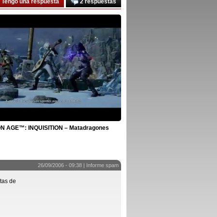
Tengo una respuesta
2 respuestas
 AGE™: INQUISITION – Matadragones
26/09/2006 - 09:38 |
Informe spam
tas de