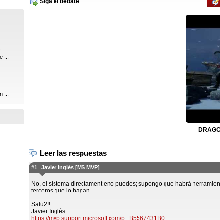
Siga el debate
y
 ...
 ...
DRAGON
Leer las respuestas
#1
Javier Inglés [MS MVP]
No, el sistema directament eno puedes; supongo que habrá herramien
terceros que lo hagan
Salu2!!
Javier Inglés
https://mvp.support.microsoft.com/p...B5567431B0