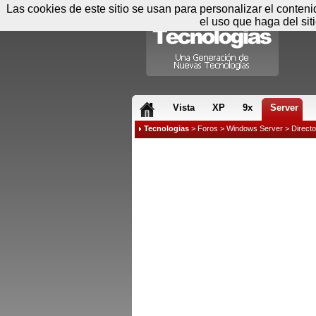
Las cookies de este sitio se usan para personalizar el conten
el uso que haga del sit
RSS & JS
Vista
XP
9x
Server
Tecnologias
>
Foros
>
Windows Server
>
Directo