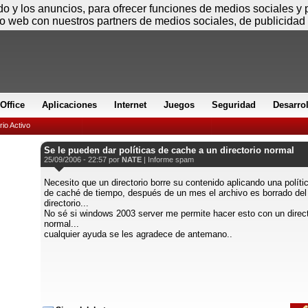
Domingo
ido y los anuncios, para ofrecer funciones de medios sociales y
io web con nuestros partners de medios sociales, de publicidad 
Office
Aplicaciones
Internet
Juegos
Seguridad
Desarro
rio Activo
Se le pueden dar políticas de cache a un directorio normal
25/09/2006 - 22:57 por
NATE
|
Informe spam
Necesito que un directorio borre su contenido aplicando una políti
de caché de tiempo, después de un mes el archivo es borrado del
directorio...
No sé si windows 2003 server me permite hacer esto con un direct
normal...
cualquier ayuda se les agradece de antemano..