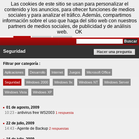
Sábado 08 de agosto - 09:23
Registrar
Conectar
Las cookies de este sitio se usan para personalizar el
contenido y los anuncios, para ofrecer funciones de medios
sociales y para analizar el tráfico. Además, compartimos
información sobre el uso que haga del sitio web con nuestros
partners de medios sociales, de publicidad y de análisis
web.
OK
Foros
Prensa
Videos
Tecnologias
>
Foros
> Seguridad
Seguridad
Hacer una pregunta
Filtrar por categoría :
Aplicaciones
Desarrollo
Internet
Juegos
Microsoft Office
Seguridad
Windows 2000
Windows 9x
Windows NT
Windows Server
Windows Vista
Windows XP
01 de agosto, 2009
10:23
-
antivirus free WS2003
1 respuesta
22 de julio, 2009
14:43
-
Agente de Backup
2 respuestas