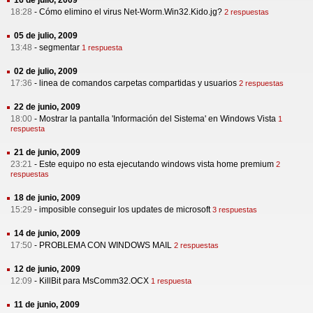
16 de julio, 2009
18:28
-
Cómo elimino el virus Net-Worm.Win32.Kido.jg?
2 respuestas
05 de julio, 2009
13:48
-
segmentar
1 respuesta
02 de julio, 2009
17:36
-
linea de comandos carpetas compartidas y usuarios
2 respuestas
22 de junio, 2009
18:00
-
Mostrar la pantalla 'Información del Sistema' en Windows Vista
1
respuesta
21 de junio, 2009
23:21
-
Este equipo no esta ejecutando windows vista home premium
2
respuestas
18 de junio, 2009
15:29
-
imposible conseguir los updates de microsoft
3 respuestas
14 de junio, 2009
17:50
-
PROBLEMA CON WINDOWS MAIL
2 respuestas
12 de junio, 2009
12:09
-
KillBit para MsComm32.OCX
1 respuesta
11 de junio, 2009