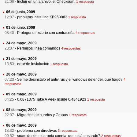
21:06
-
Incluir en un archivo, el Checksum.
1 respuesta
06 de junio, 2009
12:07
-
problems installing KB960082
1 respuesta
01 de junio, 2009
08:40
-
Proteger directorio con contraseña
4 respuestas
24 de mayo, 2009
23:07
-
Permisos linea comandos
4 respuestas
21 de mayo, 2009
13:53
-
error de instalación
1 respuesta
20 de mayo, 2009
07:23
-
Se me desinstalo el antivirus y el windows defender, qué hago?
4
respuestas
09 de mayo, 2009
04:25
-
0.6871375 Take A Peek Inside 0.4841923
1 respuesta
08 de mayo, 2009
22:07
-
Migracion de suarios y Grupos
1 respuesta
06 de mayo, 2009
18:32
-
problema con directivas
3 respuestas
00:52
-
spam desde mi propia cuenta, que está pasando?
2 respuestas