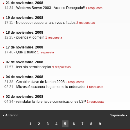
21 de noviembre, 2008
14:34
-
Windows Server 2003 - Acceso Denegado!!
1 respuesta
19 de noviembre, 2008
17:11
-
No puedo recuperar archivos cifrados
2 respuestas
18 de noviembre, 2008
12:25
-
puertos y logmein
1 respuesta
17 de noviembre, 2008
17:46
-
Que Usuario
1 respuesta
07 de noviembre, 2008
17:57
-
leer sin permitir copiar
9 respuestas
04 de noviembre, 2008
21:38
-
Cmabiar clave de Norton 2008
2 respuestas
02:21
-
Microsoft escanea ilegalmente tu ordenador
1 respuesta
02 de noviembre, 2008
04:34
-
reinstalar la libreria de comunicaciones LSP
1 respuesta
Anterior
Siguiente
1
2
3
4
5
6
7
8
9