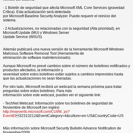
- 1 Boletín de seguridad que afecta Microsoft XML Core Services (gravedad
Crítica). Esta actualización será detectada
por Microsoft Baseline Security Analyzer. Puede requerir el reinicio del
sistema.
- 2 Actualizaciones, no relacionadas con la seguridad (Alta prioridad), en
Microsoft Update (MU) y Windows Server
Update Service (WSUS).
Además publicará una nueva versión de la herramienta Microsoft Windows
Malicious Software Removal Tool (Herramienta de
eliminación de software malintencionado).
Aunque Microsoft no prevé cambios sobre el número de boletines notificados y
productos afectados, la información y
severidad sobre estos boletines están sujetos a cambios imprevistos hasta
que las actualizaciones no sean liberadas.
Por otro lado, Microsoft recibirá un webcast la semana próxima para tratar
preguntas sobre estos boletines. Para más
información sobre este webcast, puedes ver el siguiente link:
- TechNet Webcast: Información sobre los boletines de seguridad de
Noviembre de Microsoft (en inglés)
http://msevents.microsoft.com/CUI/W...px?
EventID
32313212&EventCategory=4&culture=en-US&CountryCode=US
Más información sobre Microsoft Security Bulletin Advance Notification de
Noviembre/2006