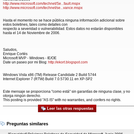
http://www.microsoft.com/technet/Se...fault.mspx
http://www.microsoft.com/technet/se...vance.mspx
Hasta el momento no se hace pública ninguna información adicional sobre
estos boletines, tales como detalles con
respecto a severidad o vulnerabilidad. Estos datos no estarán disponibles
hasta el 14 de Noviembre de 2006.
Saludos,
Enrique Cortés
Microsoft MVP - Windows - IE/OE
Date un paseo por mi Blog:
http://ekort.blogspot.com
Windows Vista x86 (TM) Release Candidate 2 Build 5744
Internet Explorer 7 (RTW) Build 7.0.5730.11 en XP-SP2
Este mensaje se proporciona "como está" sin garantías de ninguna clase, y no
otorga ningún derecho.
This posting is provided "AS IS" with no warranties, and confers no rights.
______________________________________________________________
Leer las otras respuestas
Preguntas similares