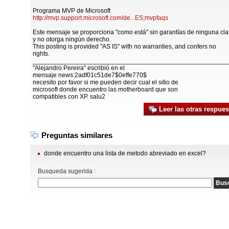
Programa MVP de Microsoft
http://mvp.support.microsoft.com/de...ES;mvpfaqs
Este mensaje se proporciona "como está" sin garantías de ninguna cla
y no otorga ningún derecho.
This posting is provided "AS IS" with no warranties, and confers no
rights.
______________________________________________________
"Alejandro Pereira" escribió en el
mensaje news:2adf01c51de7$0effe770$
necesito por favor si me pueden decir cual el sitio de
microsoft donde encuentro las motherboard que son
compatibles con XP. salu2
Leer las otras respues
Preguntas similares
donde encuentro una lista de metodo abreviado en excel?
Busqueda sugerida :