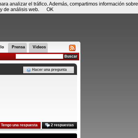
 07 de agosto - 05:35
Registrar
Conectar
 para analizar el tráfico. Además, compartimos información sobre
y de análisis web.
OK
llo
Prensa
Videos
Hacer una pregunta
Tengo una respuesta
2 respuestas