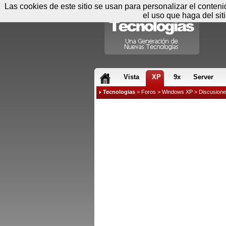
Las cookies de este sitio se usan para personalizar el conten
el uso que haga del sit
RSS & JS
Vista
XP
9x
Server
Tecnologias
>
Foros
>
Windows XP
>
Discusion