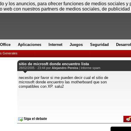
Viernes
ido y los anuncios, para ofrecer funciones de medios sociales y
io web con nuestros partners de medios sociales, de publicidad 
Office
Aplicaciones
Internet
Juegos
Seguridad
Desarro
es Generales
sitio de microsft donde encuentro lista
28/02/2005 - 23:44 por
Alejandro Pereira
|
Informe spam
necesito por favor si me pueden decir cual el sitio de
microsoft donde encuentro las motherboard que son
compatibles con XP. salu2
Siga el debate