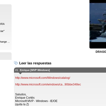
ORA
iar"
hange ...
DRAGON
Leer las respuestas
#1
Enrique [MVP Windows]
http://www.microsoft.com/Windows/catalog/
http://www.microsoft.com/windows/ca...90bbe348ec
Saludos,
Enrique Cortés
Microsoft MVP - Windows - IE/OE
(quita la Z)