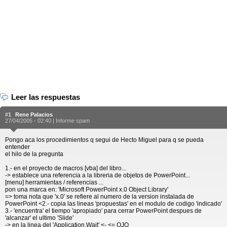
Leer las respuestas
#1
Rene Palacios
27/04/2005 - 02:40 |
Informe spam
Pongo aca los procedimientos q segui de Hecto Miguel para q se pueda
entender
el hilo de la pregunta
1.- en el proyecto de macros [vba] del libro...
-> establece una referencia a la libreria de objetos de PowerPoint...
[menu] herramientas / referencias ...
pon una marca en: 'Microsoft PowerPoint x.0 Object Library'
=> toma nota que 'x.0' se refiere al numero de la version instalada de
PowerPoint <2.- copia las lineas 'propuestas' en el modulo de codigo 'indicado'
3.- 'encuentra' el tiempo 'apropiado' para cerrar PowerPoint despues de
'alcanzar' el ultimo 'Slide'
-> en la linea del 'Application.Wait' <- <= OJO