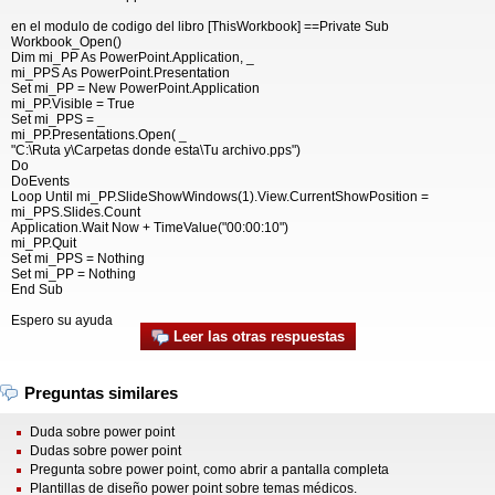
en el modulo de codigo del libro [ThisWorkbook] ==Private Sub
Workbook_Open()
Dim mi_PP As PowerPoint.Application, _
mi_PPS As PowerPoint.Presentation
Set mi_PP = New PowerPoint.Application
mi_PP.Visible = True
Set mi_PPS = _
mi_PP.Presentations.Open( _
"C:\Ruta y\Carpetas donde esta\Tu archivo.pps")
Do
DoEvents
Loop Until mi_PP.SlideShowWindows(1).View.CurrentShowPosition =
mi_PPS.Slides.Count
Application.Wait Now + TimeValue("00:00:10")
mi_PP.Quit
Set mi_PPS = Nothing
Set mi_PP = Nothing
End Sub
Espero su ayuda
Leer las otras respuestas
Preguntas similares
Duda sobre power point
Dudas sobre power point
Pregunta sobre power point, como abrir a pantalla completa
Plantillas de diseño power point sobre temas médicos.