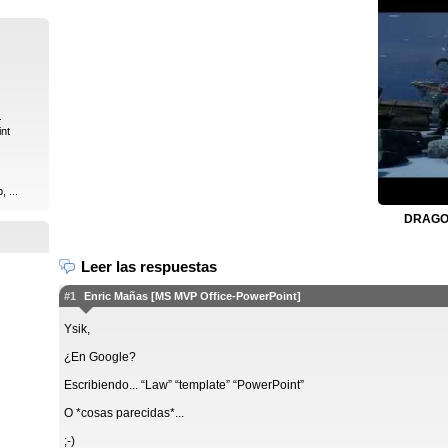
.
int
 ...
DRAGON
Leer las respuestas
#1
Enric Mañas [MS MVP Office-PowerPoint]
Ysik,
¿En Google?
Escribiendo... “Law” “template” “PowerPoint”
O *cosas parecidas*...
;-)