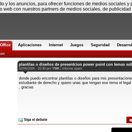
Sábado
ido y los anuncios, para ofrecer funciones de medios sociales y
io web con nuestros partners de medios sociales, de publicidad 
Office
Aplicaciones
Internet
Juegos
Seguridad
Desarro
int
plantilas o diseños de presentcion power point con temas sob
02/06/2006 - 20:30 por
YSIK
|
Informe spam
donde puedo encontrar plantilas o diseños para mis presentacion
estudiante de derecho y quiero unas que tengan ese tema el legal
, gracias
Siga el debate