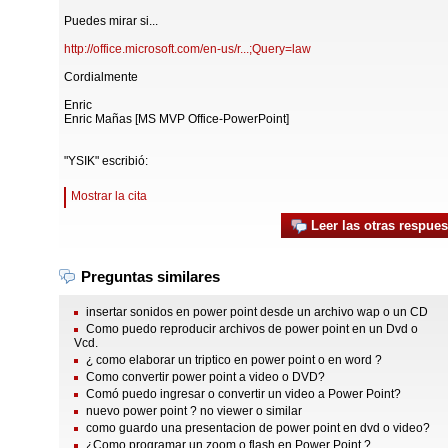
Puedes mirar si...
http://office.microsoft.com/en-us/r...;Query=law
Cordialmente
Enric
Enric Mañas [MS MVP Office-PowerPoint]
"YSIK" escribió:
Mostrar la cita
Leer las otras respues
Preguntas similares
insertar sonidos en power point desde un archivo wap o un CD
Como puedo reproducir archivos de power point en un Dvd o
Vcd.
¿ como elaborar un triptico en power point o en word ?
Como convertir power point a video o DVD?
Comó puedo ingresar o convertir un video a Power Point?
nuevo power point ? no viewer o similar
como guardo una presentacion de power point en dvd o video?
¿Como programar un zoom o flash en Power Point ?