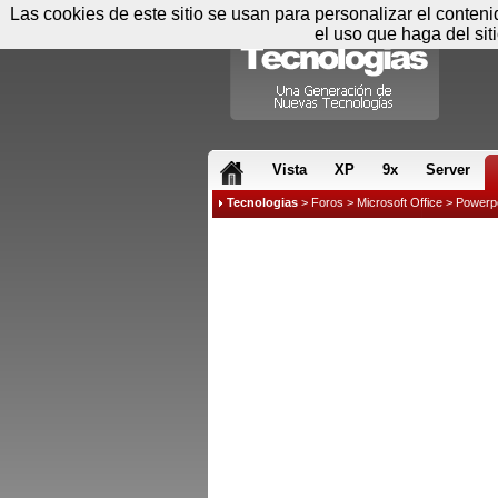
Las cookies de este sitio se usan para personalizar el conten
el uso que haga del sit
RSS & JS
Vista
XP
9x
Server
Tecnologias
>
Foros
>
Microsoft Office
>
Powerpo