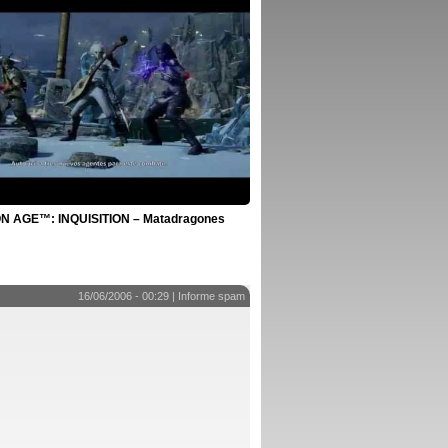
 AGE™: INQUISITION – Matadragones
16/06/2006 - 00:29 |
Informe spam