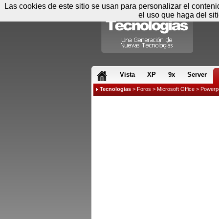
Las cookies de este sitio se usan para personalizar el conten
el uso que haga del sit
RSS & JS
Vista
XP
9x
Server
Tecnologias
>
Foros
>
Microsoft Office
>
Powerpo