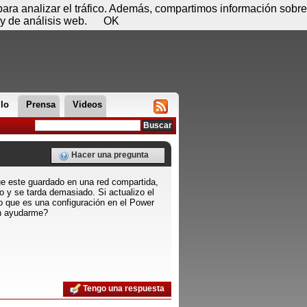
 07 de agosto - 11:38
Registrar
Conectar
 para analizar el tráfico. Además, compartimos información sobre
y de análisis web.
OK
llo
Prensa
Videos
Hacer una pregunta
que este guardado en una red compartida,
o y se tarda demasiado. Si actualizo el
 que es una configuración en el Power
en ayudarme?
Tengo una respuesta