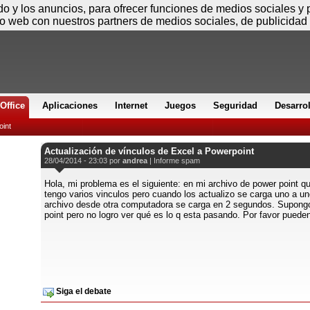
Viernes
ido y los anuncios, para ofrecer funciones de medios sociales y
io web con nuestros partners de medios sociales, de publicidad 
Office
Aplicaciones
Internet
Juegos
Seguridad
Desarro
int
Actualización de vínculos de Excel a Powerpoint
28/04/2014 - 23:03 por
andrea
|
Informe spam
Hola, mi problema es el siguiente: en mi archivo de power point 
tengo varios vinculos pero cuando los actualizo se carga uno a un
archivo desde otra computadora se carga en 2 segundos. Supongo
point pero no logro ver qué es lo q esta pasando. Por favor pued
Siga el debate