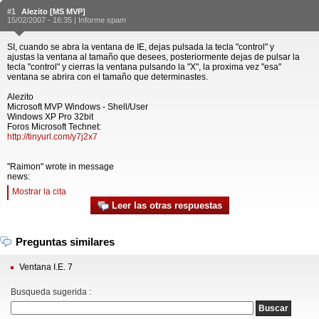
#1
Alezito [MS MVP]
15/02/2007 - 16:35 |
Informe spam
SI, cuando se abra la ventana de IE, dejas pulsada la tecla "control" y
ajustas la ventana al tamaño que desees, posteriormente dejas de pulsar la
tecla "control" y cierras la ventana pulsando la "X", la proxima vez "esa"
ventana se abrira con el tamaño que determinastes.
Alezito
Microsoft MVP Windows - Shell/User
Windows XP Pro 32bit
Foros Microsoft Technet:
http://tinyurl.com/y7j2x7
"Raimon" wrote in message
news:
Mostrar la cita
Leer las otras respuestas
Preguntas similares
Ventana I.E. 7
Busqueda sugerida :