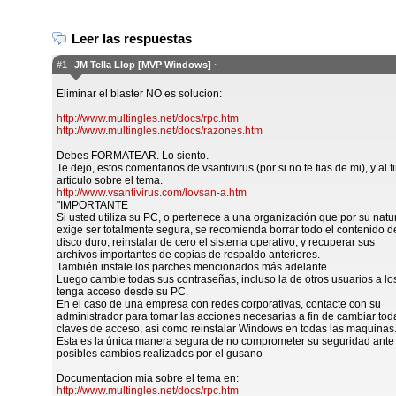
Leer las respuestas
#1
JM Tella Llop [MVP Windows] ·
Eliminar el blaster NO es solucion:
http://www.multingles.net/docs/rpc.htm
http://www.multingles.net/docs/razones.htm
Debes FORMATEAR. Lo siento.
Te dejo, estos comentarios de vsantivirus (por si no te fias de mi), y a
articulo sobre el tema.
http://www.vsantivirus.com/lovsan-a.htm
"IMPORTANTE
Si usted utiliza su PC, o pertenece a una organización que por su natu
exige ser totalmente segura, se recomienda borrar todo el contenido d
disco duro, reinstalar de cero el sistema operativo, y recuperar sus
archivos importantes de copias de respaldo anteriores.
También instale los parches mencionados más adelante.
Luego cambie todas sus contraseñas, incluso la de otros usuarios a lo
tenga acceso desde su PC.
En el caso de una empresa con redes corporativas, contacte con su
administrador para tomar las acciones necesarias a fin de cambiar tod
claves de acceso, así como reinstalar Windows en todas las maquinas
Esta es la única manera segura de no comprometer su seguridad ante 
posibles cambios realizados por el gusano
Documentacion mia sobre el tema en:
http://www.multingles.net/docs/rpc.htm