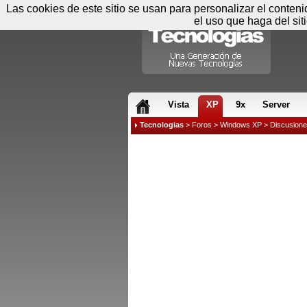
Las cookies de este sitio se usan para personalizar el conten
el uso que haga del sit
RSS & JS
Vista
XP
9x
Server
Tecnologias
>
Foros
>
Windows XP
>
Discusion