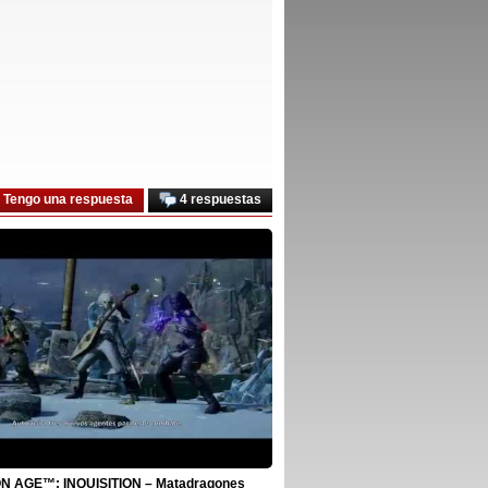
Tengo una respuesta
4 respuestas
 AGE™: INQUISITION – Matadragones