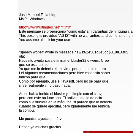
Jose Manuel Tella Llop
MVP - Windows
http://www.multingles.net/jmt.htm
Este mensaje se proporciona "como está" sin garantías de ninguna cla
This posting is provided "AS IS" with no warranties, and confers no righ
You assume all risk for your use.
"speedy woper" wrote in message news:624501c3e5dd$810816f0$
ola:
Necesito ayuda para eliminar el blaster32.e.worm. Creo
que se escribe así.
Ya que me lo detecta el antivirus pero no me lo repara.
Leí algunas recomendaciones pero hice cosas sin saber
mucho para que.
Como por ejemplo, use el lavasoft, pero no se para que
sirve realmente y no pasó nada.
Antes había tenido el blaster y lo limpié con el clrav,
pero con este no funciona. El antivirus no lo detecta
como si estubiera en la máquina, si parace que lo detecta
cuando se quiere ejecutar, pero igualemente me reinicia
la compu.
Me pueden ayudar por favor.
Desde ya muchas gracias.