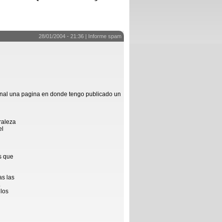
28/01/2004 - 21:36 |
Informe spam
l final una pagina en donde tengo publicado un
raleza
el
s que
as las
.
los