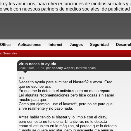
Jueves
ido y los anuncios, para ofrecer funciones de medios sociales y
io web con nuestros partners de medios sociales, de publicidad 
Office
Aplicaciones
Internet
Juegos
Seguridad
Desarro
es Generales
virus necesito ayuda
28/01/2004 - 21:30 por
speedy woper
|
Informe spam
ola:
Necesito ayuda para eliminar el blaster32.e.worm. Creo
que se escribe así.
Ya que me lo detecta el antivirus pero no me lo repara.
Leí algunas recomendaciones pero hice cosas sin saber
mucho para que.
Como por ejemplo, use el lavasoft, pero no se para que
sirve realmente y no pasó nada.
Antes había tenido el blaster y lo limpié con el clrav,
pero con este no funciona. El antivirus no lo detecta
como si estubiera en la máquina, si parace que lo detecta
cuando se quiere ejecutar, pero igualemente me reinicia