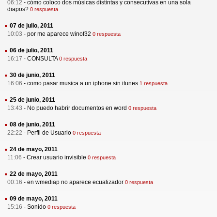
06:12
-
cómo coloco dos músicas distintas y consecutivas en una sola
diapos?
0 respuesta
07 de julio, 2011
10:03
-
por me aparece winof32
0 respuesta
06 de julio, 2011
16:17
-
CONSULTA
0 respuesta
30 de junio, 2011
16:06
-
como pasar musica a un iphone sin itunes
1 respuesta
25 de junio, 2011
13:43
-
No puedo habrir documentos en word
0 respuesta
08 de junio, 2011
22:22
-
Perfil de Usuario
0 respuesta
24 de mayo, 2011
11:06
-
Crear usuario invisible
0 respuesta
22 de mayo, 2011
00:16
-
en wmediap no aparece ecualizador
0 respuesta
09 de mayo, 2011
15:16
-
Sonido
0 respuesta