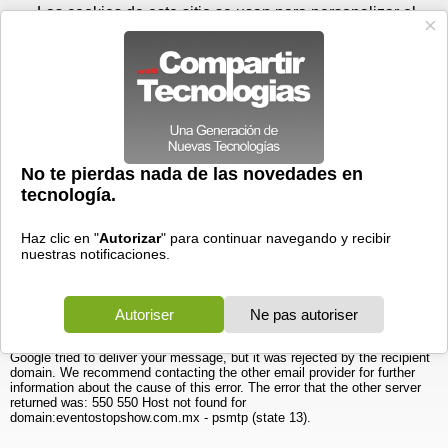
Jueves 06 de agosto - 19:13
Registrar
Conectar
Las cookies de este sitio se usan para personalizar el
contenido y los anuncios, para ofrecer funciones de medios
sociales y para analizar el tráfico. Además, compartimos
información sobre el uso que haga del sitio web con nuestros
partners de medios sociales, de publicidad y de análisis
web.
OK
Foros
Prensa
Videos
Tecnologias
>
Foros
>
Windows 9x
>
Windows Me
Ayuda no puedo recibir correos
18/10/2012 - 18:58 por
contrataciones
|
Informe spam
Alguien me puede ayudar no puedo recibir correos de nadie y ya hice
pruebas con otras cuentas que manejo y reciben el correo de esta
cuenta, pero cuando trato de contestar o reenviar alguna informacion no
llega y manda el siguiente error:
Delivery to the following recipient failed permanently:
Technical details of permanent failure:
Google tried to deliver your message, but it was rejected by the recipient
domain. We recommend contacting the other email provider for further
information about the cause of this error. The error that the other server
returned was: 550 550 Host not found for
domain:eventostopshow.com.mx - psmtp (state 13).