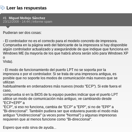
Leer las respuestas
#1
Miguel Mollejo Sánchez
23/12/2008 - 14:44 |
Informe spam
Pudieran ser dos cosas:
- El controlador no es el correcto para el modelo concreto de impresora.
Comprueba en la página web del fabricante de la impresora si hay disponible
algún controlador actualizado y asegurándote de que indique que funciona en
Windows ME (la mayoría de los que habrá ahora serán sólo para Windows XP
o
Vista).
- El modo de funcionamiento del puerto LPT no se soporta por la
impresora o por el controlador. Si se trata de una impresora antigua, es
posible que no soporte los modos de comunicación más nuevos que se
utilizan
habitualmente en ordenadores más nuevos (modo "ECP"). Si este fuera el
caso,
comprueba si en la BIOS de tu equipo puedes indicar que el puerto LPT
utilice un modo de comunicación más antiguo, ve cambiando desde
"ECP+EPP" a
"ECP", si eso no funciona, cambia de "ECP" a "EPP", si no de "EPP" a
"Bi-direccional". También pudiera ser que estuviera puesto el modo más
antiguo "Unidireccional" (a veces pone "Normal") y algunas impresoras
requieren que al menos funcione como "Bi-direccional".
Espero que esto sirva de ayuda...