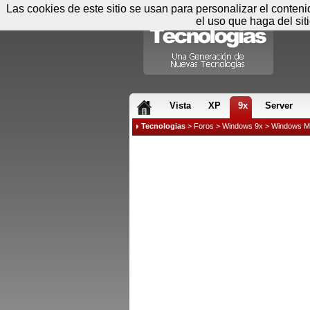
Las cookies de este sitio se usan para personalizar el conten
el uso que haga del sit
RSS & JS
Vista
XP
9x
Server
Tecnologias
>
Foros
>
Windows 9x
>
Windows M