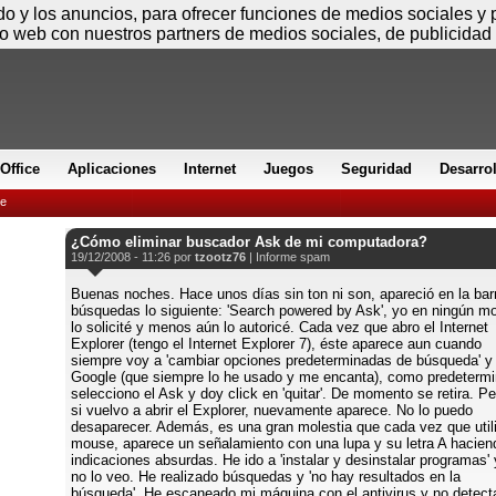
Viernes
ido y los anuncios, para ofrecer funciones de medios sociales y
io web con nuestros partners de medios sociales, de publicidad 
Office
Aplicaciones
Internet
Juegos
Seguridad
Desarro
e
¿Cómo eliminar buscador Ask de mi computadora?
19/12/2008 - 11:26 por
tzootz76
|
Informe spam
Buenas noches. Hace unos días sin ton ni son, apareció en la bar
búsquedas lo siguiente: 'Search powered by Ask', yo en ningún 
lo solicité y menos aún lo autoricé. Cada vez que abro el Internet
Explorer (tengo el Internet Explorer 7), éste aparece aun cuando
siempre voy a 'cambiar opciones predeterminadas de búsqueda' y
Google (que siempre lo he usado y me encanta), como predeterm
selecciono el Ask y doy click en 'quitar'. De momento se retira. Pe
si vuelvo a abrir el Explorer, nuevamente aparece. No lo puedo
desaparecer. Además, es una gran molestia que cada vez que utili
mouse, aparece un señalamiento con una lupa y su letra A hacien
indicaciones absurdas. He ido a 'instalar y desinstalar programas' 
no lo veo. He realizado búsquedas y 'no hay resultados en la
búsqueda'. He escaneado mi máquina con el antivirus y no detect