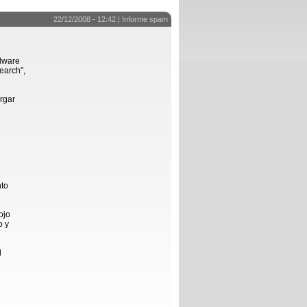
22/12/2008 - 12:42 |
Informe spam
dware
earch",
rgar
nto
ojo
o y
l