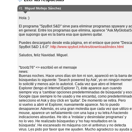
#1
Miguel Mollejo Sánchez
Hola :)
El programa "SpyBot S&D" sirve para eliminar programas spyware y a
en general. Entre los programas que elimina, aparece "Ask.MyGlobalS
que supongo que es la barra esa que quieres quitar.
Puedes descargarlo desde esta página, en el enlace que pone "Desca
SpyBot S&D 1.6.0":
http://www.spybot.info/es/download/index.html
Saludos, feliz Navidad. Miguel.
"tzootz76" <> escribió en el mensaje
news:
Buenas noches. Hace unos días sin ton ni son, apareció en la barra de
búsquedas lo siguiente: 'Search powered by Ask', yo en ningún mome
lo solicité y menos aún lo autoricé. Cada vez que abro el Internet
Explorer (tengo el Internet Explorer 7), éste aparece aun cuando
siempre voy a 'cambiar opciones predeterminadas de búsqueda' y esc
Google (que siempre lo he usado y me encanta), como predeterminad
selecciono el Ask y doy click en 'quitar'. De momento se retira. Pero
si vuelvo a abrir el Explorer, nuevamente aparece. No lo puedo
desaparecer. Además, es una gran molestia que cada vez que utilizo e
mouse, aparece un señalamiento con una lupa y su letra A haciendo
indicaciones absurdas. He ido a 'instalar y desinstalar programas' y
no lo veo. He realizado búsquedas y 'no hay resultados en la
búsqueda'. He escaneado mi máquina con el antivirus y no detecta
virus. Les pido por favor que me ayuden. Mucho agradezco su ayuda y