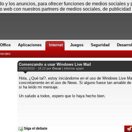
Sábado
ido y los anuncios, para ofrecer funciones de medios sociales y
io web con nuestros partners de medios sociales, de publicidad 
Office
Aplicaciones
Internet
Juegos
Seguridad
Desarro
nerales
Comenzando a usar Windows Live Mail
15/02/2010 - 18:22 por
Oscar
|
Informe spam
Hola, ¿Qué tal?, estoy iniciándome en el uso de Windows Live Mai
concretamente en el uso de News. Si alguno fuese tan amable de
si ha leído mi mensaje.
Un saludo a todos, espero que lo haya hecho bien.
Siga el debate