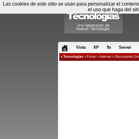
Las cookies de este sitio se usan para personalizar el conten
el uso que haga del sit
RSS & JS
Vista
XP
9x
Server
Tecnologias
>
Foros
>
Internet
>
Discusiones Ge