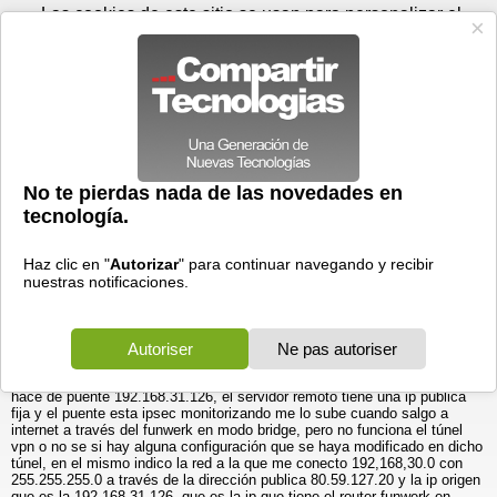
Viernes 07 de agosto - 21:49
Registrar
Conectar
Las cookies de este sitio se usan para personalizar el
contenido y los anuncios, para ofrecer funciones de medios
sociales y para analizar el tráfico. Además, compartimos
información sobre el uso que haga del sitio web con nuestros
partners de medios sociales, de publicidad y de análisis
web.
OK
Foros
Prensa
Videos
Tecnologias
>
Foros
>
Internet
>
Discusiones
vpn hos de destino inaccesible
Generales
24/03/2013 - 21:31 por
rrm040468
|
Informe spam
¡ Hola !
tengo un problema, de pronto mi vpn ha dejado de funcionar, me explico,
utilizo un programa para conectarme a un servidor en la sucursal central
y me conecto a la maquina 192.168.30.1, que es el servidor donde esta
el programa. De pronto desde la sede donde me conectaba dejo de
conectarse y cuando hacia ping a dicha dirección me salía host de
destino inaccesible. Tengo en ambar un router Funwerk r230a, y he
comprobado que el puente túnel esta configurado bien. en mi sede salgo
a través de un router de telefónica, con la mima dirección del funwerk que
hace de puente 192.168.31.126, el servidor remoto tiene una ip publica
fija y el puente esta ipsec monitorizando me lo sube cuando salgo a
internet a través del funwerk en modo bridge, pero no funciona el túnel
vpn o no se si hay alguna configuración que se haya modificado en dicho
túnel, en el mismo indico la red a la que me conecto 192,168,30.0 con
255.255.255.0 a través de la dirección publica 80.59.127.20 y la ip origen
que es la 192.168.31.126, que es la ip que tiene el router funwerk en