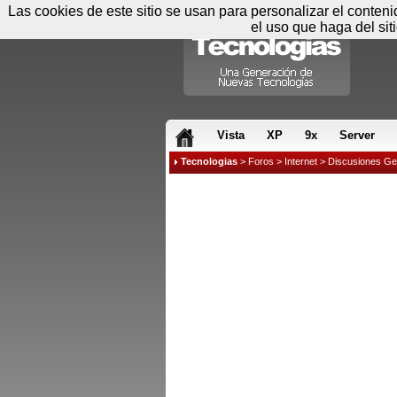
Las cookies de este sitio se usan para personalizar el conten
el uso que haga del sit
RSS & JS
Vista
XP
9x
Server
Tecnologias
>
Foros
>
Internet
>
Discusiones Ge