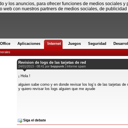
Viernes
ido y los anuncios, para ofrecer funciones de medios sociales y
io web con nuestros partners de medios sociales, de publicidad 
Office
Aplicaciones
Internet
Juegos
Seguridad
Desarro
nerales
Revision de logs de las tarjetas de red
24/01/2013 - 08:41 por
beppunk
|
Informe spam
¡ Hola !
alguien sabe como y en donde revisar los log´s de las tarjetas de 
y quiero revisar los logs alguien que me ayude
Siga el debate