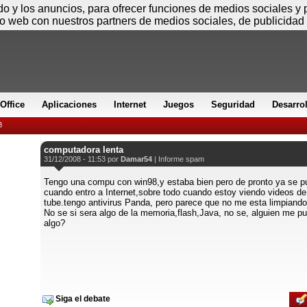
Viernes
ido y los anuncios, para ofrecer funciones de medios sociales y
io web con nuestros partners de medios sociales, de publicidad 
Office
Aplicaciones
Internet
Juegos
Seguridad
Desarro
8
computadora lenta
31/12/2008 - 11:53 por
Damar54
|
Informe spam
Tengo una compu con win98,y estaba bien pero de pronto ya se p
cuando entro a Internet,sobre todo cuando estoy viendo videos de
tube.tengo antivirus Panda, pero parece que no me esta limpiando
No se si sera algo de la memoria,flash,Java, no se, alguien me pu
algo?
Siga el debate