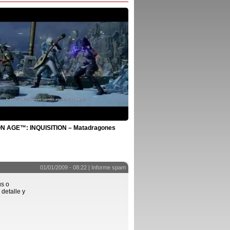
 AGE™: INQUISITION – Matadragones
01/01/2009 - 08:22 |
Informe spam
us o
detalle y