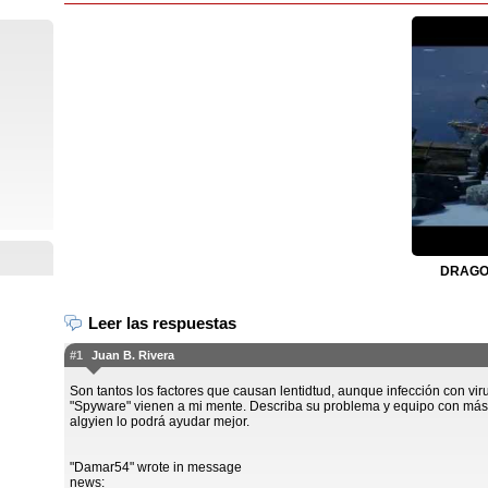
DRAGON
Leer las respuestas
#1
Juan B. Rivera
Son tantos los factores que causan lentidtud, aunque infección con vir
"Spyware" vienen a mi mente. Describa su problema y equipo con más 
algyien lo podrá ayudar mejor.
"Damar54" wrote in message
news: