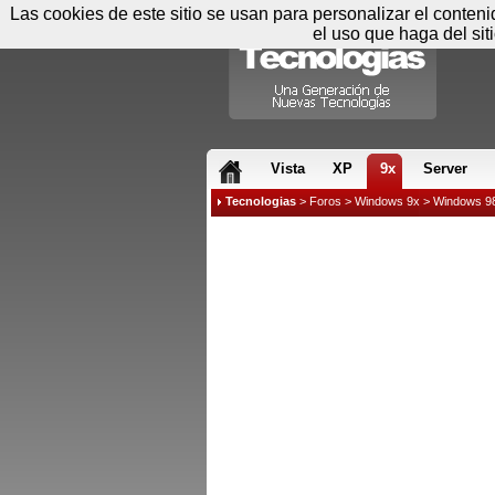
Las cookies de este sitio se usan para personalizar el conten
el uso que haga del sit
RSS & JS
Vista
XP
9x
Server
Tecnologias
>
Foros
>
Windows 9x
>
Windows 9