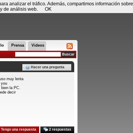
 07 de agosto - 12:37
Registrar
Conectar
 para analizar el tráfico. Además, compartimos información sobre
y de análisis web.
OK
llo
Prensa
Videos
Hacer una pregunta
uso muy lenta
 you
 bien la PC.
ede decir
Tengo una respuesta
2 respuestas