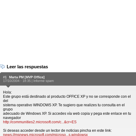
Leer las respuestas
#1
Marta PM [MVP Office]
17/10/2004 - 18:35 |
Informe spam
Hola:
Este grupo está destinado al producto OFFICE XP y no se corresponde con el
del
sistema operativo WINDOWS XP. Te sugiero que realizes tu consulta en el
grupo
adecuado de Windows XP. Si accedes vía web copia y pega este enlace en tu
navegador
http://communities2.microsoft.com/c...&cr=ES
Si deseas acceder desde un lector de noticias pincha en este link:
news://msnews.microsoft.com/microso...s.windowsx