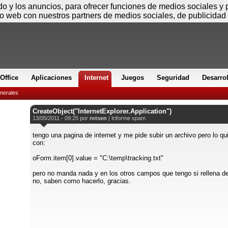
Jueves
ido y los anuncios, para ofrecer funciones de medios sociales y
io web con nuestros partners de medios sociales, de publicidad 
Office
Aplicaciones
Internet
Juegos
Seguridad
Desarro
nerales
CreateObject("InternetExplorer.Application")
13/05/2011 - 09:25 por
rotsen
|
Informe spam
tengo una pagina de internet y me pide subir un archivo pero lo qu
con:
oForm.item[0].value = "C:\temp\tracking.txt"
pero no manda nada y en los otros campos que tengo si rellena de
no, saben como hacerlo, gracias.