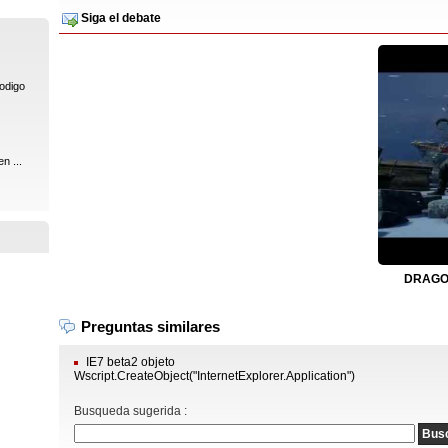
Siga el debate
codigo
n ...
DRAGON
Preguntas similares
IE7 beta2 objeto
Wscript.CreateObject("InternetExplorer.Application")
Busqueda sugerida :