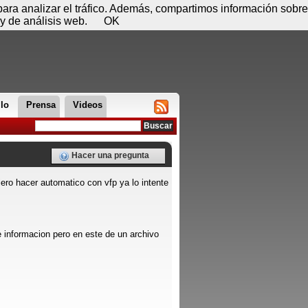
 06 de agosto - 20:58
Registrar
Conectar
 para analizar el tráfico. Además, compartimos información sobre
y de análisis web.
OK
llo
Prensa
Videos
Hacer una pregunta
iero hacer automatico con vfp ya lo intente
 informacion pero en este de un archivo