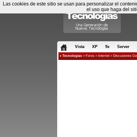
Las cookies de este sitio se usan para personalizar el conten
el uso que haga del sit
RSS & JS
Vista
XP
9x
Server
Tecnologias
>
Foros
>
Internet
>
Discusiones Ge