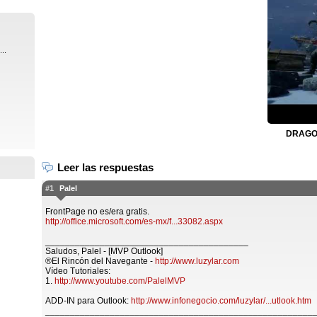
..
DRAGON
Leer las respuestas
#1
Palel
FrontPage no es/era gratis.
http://office.microsoft.com/es-mx/f...33082.aspx
_________________________________________
Saludos, Palel - [MVP Outlook]
®El Rincón del Navegante -
http://www.luzylar.com
Vídeo Tutoriales:
1.
http://www.youtube.com/PalelMVP
ADD-IN para Outlook:
http://www.infonegocio.com/luzylar/...utlook.htm
______________________________________________________