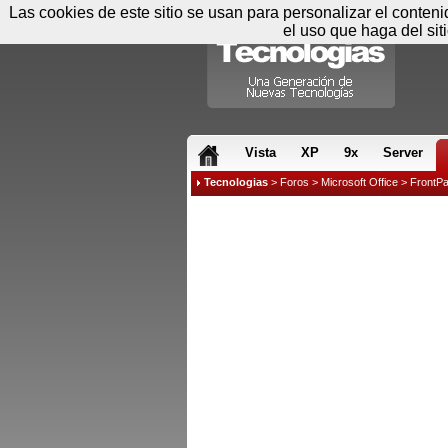
Las cookies de este sitio se usan para personalizar el conten
el uso que haga del sit
RSS & JS
Vista
XP
9x
Server
Tecnologias
>
Foros
>
Microsoft Office
>
FrontP