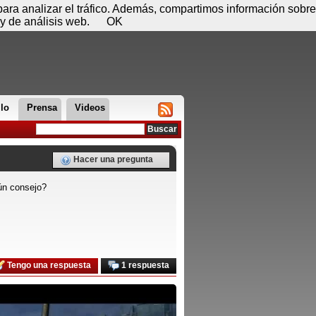
 07 de agosto - 10:47
Registrar
Conectar
 para analizar el tráfico. Además, compartimos información sobre
y de análisis web.
OK
llo
Prensa
Videos
Hacer una pregunta
gún consejo?
Tengo una respuesta
1 respuesta