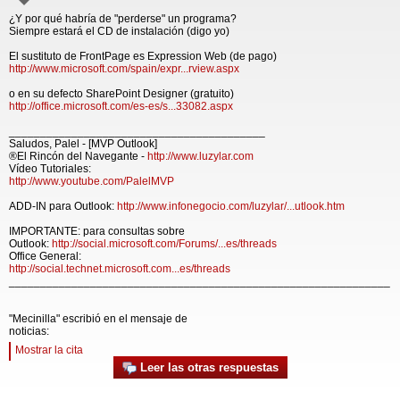
¿Y por qué habría de "perderse" un programa?
Siempre estará el CD de instalación (digo yo)
El sustituto de FrontPage es Expression Web (de pago)
http://www.microsoft.com/spain/expr...rview.aspx
o en su defecto SharePoint Designer (gratuito)
http://office.microsoft.com/es-es/s...33082.aspx
_________________________________________
Saludos, Palel - [MVP Outlook]
®El Rincón del Navegante -
http://www.luzylar.com
Vídeo Tutoriales:
http://www.youtube.com/PalelMVP
ADD-IN para Outlook:
http://www.infonegocio.com/luzylar/...utlook.htm
IMPORTANTE: para consultas sobre
Outlook:
http://social.microsoft.com/Forums/...es/threads
Office General:
http://social.technet.microsoft.com...es/threads
_____________________________________________________________
"Mecinilla" escribió en el mensaje de
noticias:
Mostrar la cita
Leer las otras respuestas