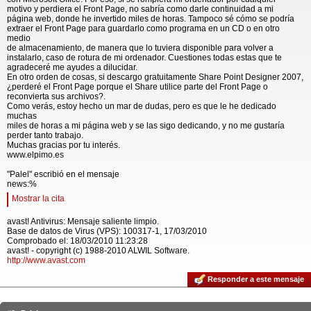
motivo y perdiera el Front Page, no sabría como darle continuidad a mi
página web, donde he invertido miles de horas. Tampoco sé cómo se podría
extraer el Front Page para guardarlo como programa en un CD o en otro
medio
de almacenamiento, de manera que lo tuviera disponible para volver a
instalarlo, caso de rotura de mi ordenador. Cuestiones todas estas que te
agradeceré me ayudes a dilucidar.
En otro orden de cosas, si descargo gratuitamente Share Point Designer 2007,
¿perderé el Front Page porque el Share utilice parte del Front Page o
reconvierta sus archivos?.
Como verás, estoy hecho un mar de dudas, pero es que le he dedicado
muchas
miles de horas a mi página web y se las sigo dedicando, y no me gustaría
perder tanto trabajo.
Muchas gracias por tu interés.
www.elpimo.es
"Palel" escribió en el mensaje
news:%
Mostrar la cita
avast! Antivirus: Mensaje saliente limpio.
Base de datos de Virus (VPS): 100317-1, 17/03/2010
Comprobado el: 18/03/2010 11:23:28
avast! - copyright (c) 1988-2010 ALWIL Software.
http://www.avast.com
Responder a este mensaje