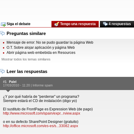
Siga el debate
Tengo una respuesta
4 respuestas
Preguntas similare
Mensaje de error: No se pudo guardar la página Web
O.T. Sobre alojar aplicación y página Web
Abrir página web embebida en Resources
Mostrar todos los temas similares
Leer las respuestas
#1
Palel
17/03/2010 - 11:20 |
Informe spam
¿Y por qué habría de "perderse" un programa?
Siempre estará el CD de instalación (digo yo)
El sustituto de FrontPage es Expression Web (de pago)
http://www.microsoft.com/spain/expr...rview.aspx
o en su defecto SharePoint Designer (gratuito)
http://office.microsoft.com/es-es/s...33082.aspx