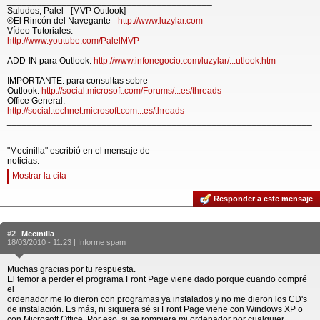
_________________________________________
Saludos, Palel - [MVP Outlook]
®El Rincón del Navegante -
http://www.luzylar.com
Vídeo Tutoriales:
http://www.youtube.com/PalelMVP
ADD-IN para Outlook:
http://www.infonegocio.com/luzylar/...utlook.htm
IMPORTANTE: para consultas sobre
Outlook:
http://social.microsoft.com/Forums/...es/threads
Office General:
http://social.technet.microsoft.com...es/threads
_____________________________________________________________
"Mecinilla" escribió en el mensaje de
noticias:
Mostrar la cita
Responder a este mensaje
#2
Mecinilla
18/03/2010 - 11:23 |
Informe spam
Muchas gracias por tu respuesta.
El temor a perder el programa Front Page viene dado porque cuando compré
el
ordenador me lo dieron con programas ya instalados y no me dieron los CD's
de instalación. Es más, ni siquiera sé si Front Page viene con Windows XP o
con Microsoft Office. Por eso, si se rompiera mi ordenador por cualquier