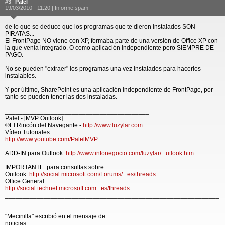
#3
Palel
19/03/2010 - 11:20 |
Informe spam
de lo que se deduce que los programas que te dieron instalados SON
PIRATAS...
El FrontPage NO viene con XP, formaba parte de una versión de Office XP con
la que venía integrado. O como aplicación independiente pero SIEMPRE DE
PAGO.
No se pueden "extraer" los programas una vez instalados para hacerlos
instalables.
Y por último, SharePoint es una aplicación independiente de FrontPage, por
tanto se pueden tener las dos instaladas.
_________________________________________
Palel - [MVP Outlook]
®El Rincón del Navegante -
http://www.luzylar.com
Vídeo Tutoriales:
http://www.youtube.com/PalelMVP
ADD-IN para Outlook:
http://www.infonegocio.com/luzylar/...utlook.htm
IMPORTANTE: para consultas sobre
Outlook:
http://social.microsoft.com/Forums/...es/threads
Office General:
http://social.technet.microsoft.com...es/threads
_____________________________________________________________
"Mecinilla" escribió en el mensaje de
noticias: