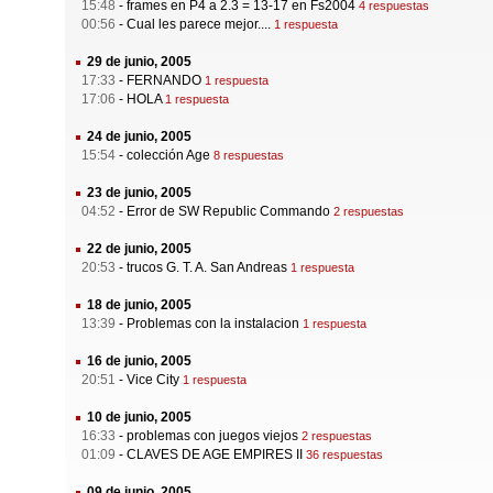
15:48
-
frames en P4 a 2.3 = 13-17 en Fs2004
4 respuestas
00:56
-
Cual les parece mejor....
1 respuesta
29 de junio, 2005
17:33
-
FERNANDO
1 respuesta
17:06
-
HOLA
1 respuesta
24 de junio, 2005
15:54
-
colección Age
8 respuestas
23 de junio, 2005
04:52
-
Error de SW Republic Commando
2 respuestas
22 de junio, 2005
20:53
-
trucos G. T. A. San Andreas
1 respuesta
18 de junio, 2005
13:39
-
Problemas con la instalacion
1 respuesta
16 de junio, 2005
20:51
-
Vice City
1 respuesta
10 de junio, 2005
16:33
-
problemas con juegos viejos
2 respuestas
01:09
-
CLAVES DE AGE EMPIRES II
36 respuestas
09 de junio, 2005