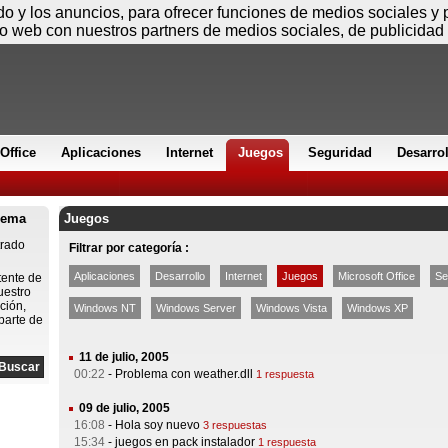
Jueves
ido y los anuncios, para ofrecer funciones de medios sociales y
io web con nuestros partners de medios sociales, de publicidad 
Office
Aplicaciones
Internet
Juegos
Seguridad
Desarro
lema
Juegos
trado
Filtrar por categoría :
Aplicaciones
Desarrollo
Internet
Juegos
Microsoft Office
Se
tente de
uestro
ción,
Windows NT
Windows Server
Windows Vista
Windows XP
parte de
11 de julio, 2005
00:22
-
Problema con weather.dll
1 respuesta
09 de julio, 2005
16:08
-
Hola soy nuevo
3 respuestas
15:34
-
juegos en pack instalador
1 respuesta