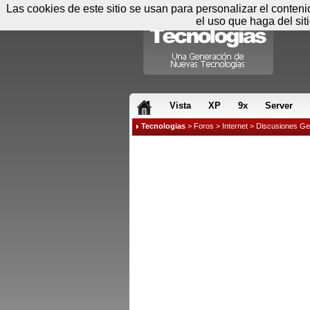
Las cookies de este sitio se usan para personalizar el conten
el uso que haga del sit
RSS & JS
Vista
XP
9x
Server
Tecnologias
>
Foros
>
Internet
>
Discusiones Ge