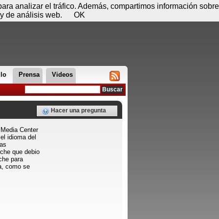
 08 de agosto - 10:35
Registrar
Conectar
 para analizar el tráfico. Además, compartimos información sobre
y de análisis web.
OK
llo
Prensa
Videos
Hacer una pregunta
 Media Center
el idioma del
tas
rche que debio
rche para
ya, como se