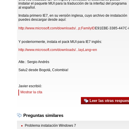
instalar el paquete MUI para la traducción de la interfaz del programa
al español.
Instala primero IE7, en su versión inglesa, cuyo archivo de instalación
puedes descargar desde aquí:
http://www.microsoft.com/downloads/...p;FamilyID
E91EBE-3385-447C
Y posteriormente, instala el pack MUI para IE7 inglés:
http://www.microsoft.com/downloads/...layLang=en
Atte.: Sergio Andrés
Salu2 desde Bogotá, Colombia!
Javier escribió:
Mostrar la cita
Leer las otras respues
Preguntas similares
Problema instalación Windows 7