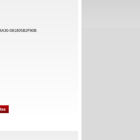
-8A30-081805B2F90B
tas