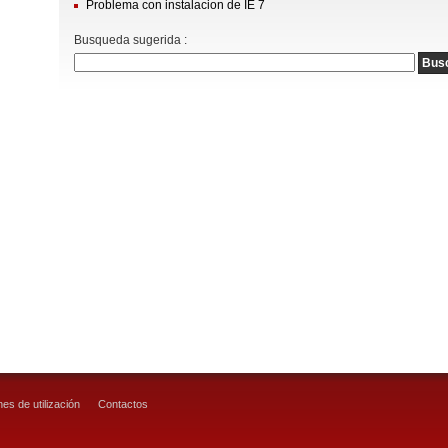
Problema con instalacion de IE 7
Busqueda sugerida :
es de utilización
Contactos