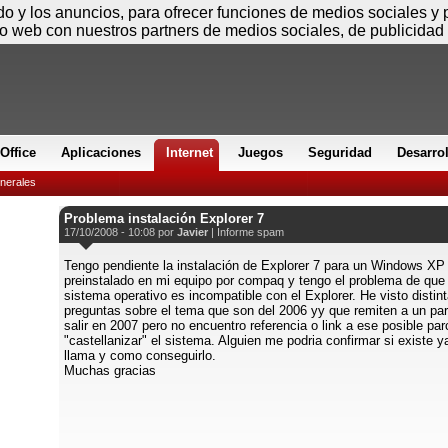
Sábado
ido y los anuncios, para ofrecer funciones de medios sociales y
io web con nuestros partners de medios sociales, de publicidad 
Office
Aplicaciones
Internet
Juegos
Seguridad
Desarro
nerales
Problema instalación Explorer 7
17/10/2008 - 10:08 por
Javier
|
Informe spam
Tengo pendiente la instalación de Explorer 7 para un Windows XP
preinstalado en mi equipo por compaq y tengo el problema de que 
sistema operativo es incompatible con el Explorer. He visto distin
preguntas sobre el tema que son del 2006 yy que remiten a un pa
salir en 2007 pero no encuentro referencia o link a ese posible pa
"castellanizar" el sistema. Alguien me podria confirmar si existe 
llama y como conseguirlo.
Muchas gracias