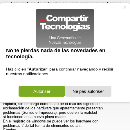
Lunes 10 de agosto - 13:47
Registrar
Conectar
Las cookies de este sitio se usan para personalizar el
contenido y los anuncios, para ofrecer funciones de medios
sociales y para analizar el tráfico. Además, compartimos
información sobre el uso que haga del sitio web con nuestros
partners de medios sociales, de publicidad y de análisis
web.
OK
Foros
Prensa
Videos
Tecnologias
>
Foros
>
Windows 9x
>
Windows 98
Problemas con Clonación
21/12/2004 - 12:48 por
JOGC
|
Informe spam
Hola Grupo,
En un equipo que tiene win98, aparecían dos problemas
de configuración en el administrador de dispositivo, uno
era el sonido y el otro la impresora. Necesitabamos con
urgencia clonar el disco a un nuevo equipo, se realizó
sin problemas con el Norton Gost, pero tambén clono los
problemas.
De cierto en el nuevo equipo tengo sonido y puedo
imprimir, sin embargo como saco de la lista los signos de
exclamación de los hardware que aparentemente presentan
problemas (Sonido e Impresora), pero que en la realidad
si funcionan en la nueva placa madre.
En el registro de windows se puede ver los hardware con
problemas ? de tal forma de eliminarlos de ahí.
Gracias.