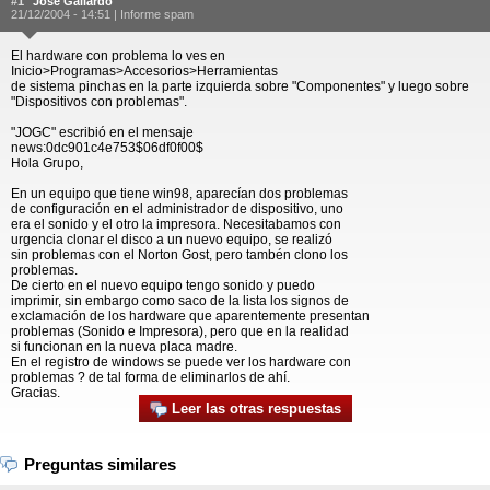
#1
José Gallardo
21/12/2004 - 14:51 |
Informe spam
El hardware con problema lo ves en
Inicio>Programas>Accesorios>Herramientas
de sistema pinchas en la parte izquierda sobre "Componentes" y luego sobre
"Dispositivos con problemas".
"JOGC" escribió en el mensaje
news:0dc901c4e753$06df0f00$
Hola Grupo,
En un equipo que tiene win98, aparecían dos problemas
de configuración en el administrador de dispositivo, uno
era el sonido y el otro la impresora. Necesitabamos con
urgencia clonar el disco a un nuevo equipo, se realizó
sin problemas con el Norton Gost, pero tambén clono los
problemas.
De cierto en el nuevo equipo tengo sonido y puedo
imprimir, sin embargo como saco de la lista los signos de
exclamación de los hardware que aparentemente presentan
problemas (Sonido e Impresora), pero que en la realidad
si funcionan en la nueva placa madre.
En el registro de windows se puede ver los hardware con
problemas ? de tal forma de eliminarlos de ahí.
Gracias.
Leer las otras respuestas
Preguntas similares