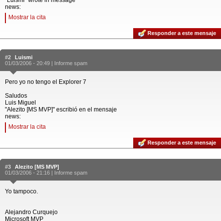
"Luismi" wrote in message
news:
Mostrar la cita
Responder a este mensaje
#2
Luismi
01/03/2006 - 20:49 |
Informe spam
Pero yo no tengo el Explorer 7
Saludos
Luis Miguel
"Alezito [MS MVP]" escribió en el mensaje
news:
Mostrar la cita
Responder a este mensaje
#3
Alezito [MS MVP]
01/03/2006 - 21:16 |
Informe spam
Yo tampoco.
Alejandro Curquejo
Microsoft MVP