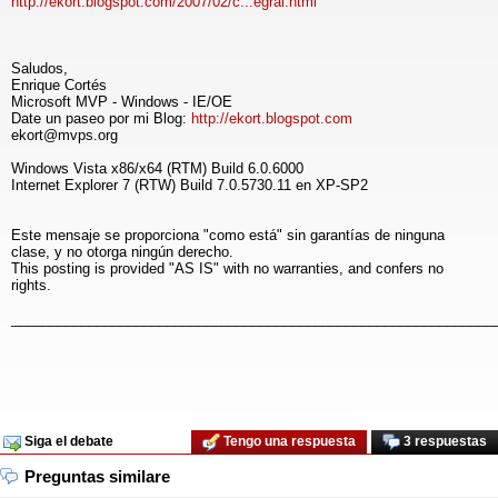
http://ekort.blogspot.com/2007/02/c...egral.html
Saludos,
Enrique Cortés
Microsoft MVP - Windows - IE/OE
Date un paseo por mi Blog:
http://ekort.blogspot.com
ekort@mvps.org
Windows Vista x86/x64 (RTM) Build 6.0.6000
Internet Explorer 7 (RTW) Build 7.0.5730.11 en XP-SP2
Este mensaje se proporciona "como está" sin garantías de ninguna
clase, y no otorga ningún derecho.
This posting is provided "AS IS" with no warranties, and confers no
rights.
______________________________________________________________
Siga el debate
Tengo una respuesta
3 respuestas
Preguntas similare