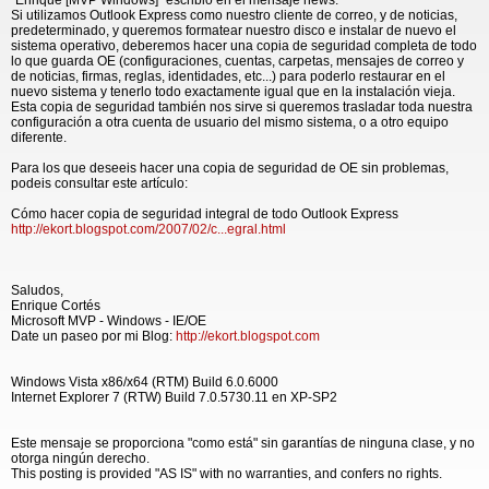
"Enrique [MVP Windows]" escribió en el mensaje news:
Si utilizamos Outlook Express como nuestro cliente de correo, y de noticias,
predeterminado, y queremos formatear nuestro disco e instalar de nuevo el
sistema operativo, deberemos hacer una copia de seguridad completa de todo
lo que guarda OE (configuraciones, cuentas, carpetas, mensajes de correo y
de noticias, firmas, reglas, identidades, etc...) para poderlo restaurar en el
nuevo sistema y tenerlo todo exactamente igual que en la instalación vieja.
Esta copia de seguridad también nos sirve si queremos trasladar toda nuestra
configuración a otra cuenta de usuario del mismo sistema, o a otro equipo
diferente.
Para los que deseeis hacer una copia de seguridad de OE sin problemas,
podeis consultar este artículo:
Cómo hacer copia de seguridad integral de todo Outlook Express
http://ekort.blogspot.com/2007/02/c...egral.html
Saludos,
Enrique Cortés
Microsoft MVP - Windows - IE/OE
Date un paseo por mi Blog:
http://ekort.blogspot.com
Windows Vista x86/x64 (RTM) Build 6.0.6000
Internet Explorer 7 (RTW) Build 7.0.5730.11 en XP-SP2
Este mensaje se proporciona "como está" sin garantías de ninguna clase, y no
otorga ningún derecho.
This posting is provided "AS IS" with no warranties, and confers no rights.