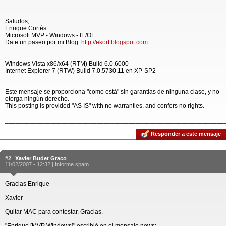
Saludos,
Enrique Cortés
Microsoft MVP - Windows - IE/OE
Date un paseo por mi Blog:
http://ekort.blogspot.com
Windows Vista x86/x64 (RTM) Build 6.0.6000
Internet Explorer 7 (RTW) Build 7.0.5730.11 en XP-SP2
Este mensaje se proporciona "como está" sin garantías de ninguna clase, y no
otorga ningún derecho.
This posting is provided "AS IS" with no warranties, and confers no rights.
______________________________________________________________
Responder a este mensaje
#2
Xavier Budet Graco
11/02/2007 - 12:32 |
Informe spam
Gracias Enrique
Xavier
Quitar MAC para contestar. Gracias.