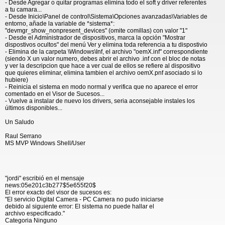
- Desde Agregar o quitar programas elimina todo el soft y driver referentes
a tu camara...
- Desde Inicio\Panel de control\Sistema\Opciones avanzadas\Variables de
entorno, añade la variable de *sistema*:
"devmgr_show_nonpresent_devices" (omite comillas) con valor "1"
- Desde el Administrador de dispositivos, marca la opción "Mostrar
dispostivos ocultos" del menú Ver y elimina toda referencia a tu dispostivio
- Elimina de la carpeta \Windows\Inf, el archivo "oemX.inf" correspondiente
(siendo X un valor numero, debes abrir el archivo .inf con el bloc de notas
y ver la descripcion que hace a ver cual de ellos se refiere al dispositivo
que quieres eliminar, elimina tambien el archivo oemX.pnf asociado si lo
hubiere)
- Reinicia el sistema en modo normal y verifica que no aparece el error
comentado en el Visor de Sucesos...
- Vuelve a instalar de nuevo los drivers, seria aconsejable instales los
últimos disponibles...
Un Saludo
Raul Serrano
MS MVP Windows Shell/User
"jordi" escribió en el mensaje
news:05e201c3b277$5e655f20$
El error exacto del visor de sucesos es:
"El servicio Digital Camera - PC Camera no pudo iniciarse
debido al siguiente error: El sistema no puede hallar el
archivo especificado."
Categoria Ninguno