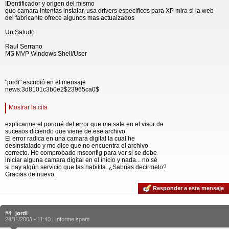
IDentificador y origen del mismo
que camara intentas instalar, usa drivers especificos para XP mira si la web
del fabricante ofrece algunos mas actuaizados
Un Saludo
Raul Serrano
MS MVP Windows Shell/User
"jordi" escribió en el mensaje
news:3d8101c3b0e2$23965ca0$
Mostrar la cita
explicarme el porqué del error que me sale en el visor de
sucesos diciendo que viene de ese archivo.
El error radica en una camara digital la cual he
desinstalado y me dice que no encuentra el archivo
correcto. He comprobado msconfig para ver si se debe
iniciar alguna camara digital en el inicio y nada... no sé
si hay algún servicio que las habilita. ¿Sabrias decirmelo?
Gracias de nuevo.
Responder a este mensaje
#4
jordi
24/11/2003 - 11:40 |
Informe spam