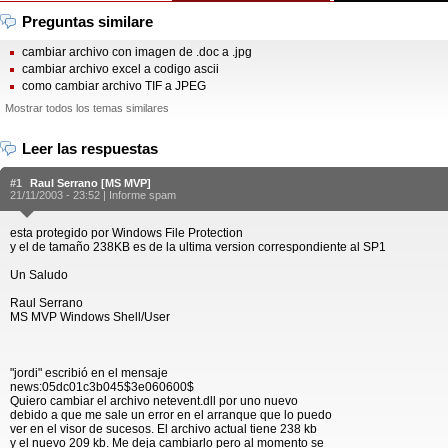
Preguntas similare
cambiar archivo con imagen de .doc a .jpg
cambiar archivo excel a codigo ascii
como cambiar archivo TIF a JPEG
Mostrar todos los temas similares
Leer las respuestas
#1
Raul Serrano [MS MVP]
21/11/2003 - 23:52 |
Informe spam
esta protegido por Windows File Protection
y el de tamaño 238KB es de la ultima version correspondiente al SP1
Un Saludo
Raul Serrano
MS MVP Windows Shell/User
"jordi" escribió en el mensaje
news:05dc01c3b045$3e060600$
Quiero cambiar el archivo netevent.dll por uno nuevo
debido a que me sale un error en el arranque que lo puedo
ver en el visor de sucesos. El archivo actual tiene 238 kb
y el nuevo 209 kb. Me deja cambiarlo pero al momento se