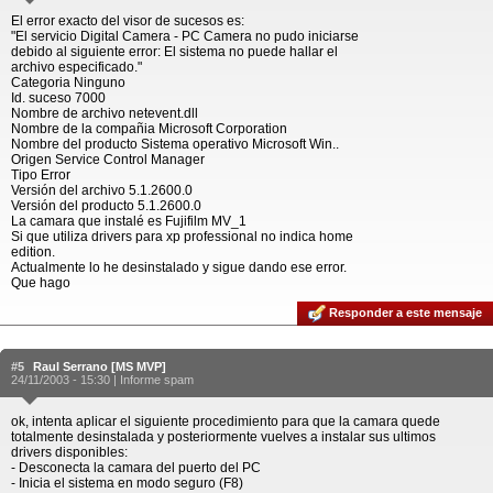
El error exacto del visor de sucesos es:
"El servicio Digital Camera - PC Camera no pudo iniciarse
debido al siguiente error: El sistema no puede hallar el
archivo especificado."
Categoria Ninguno
Id. suceso 7000
Nombre de archivo netevent.dll
Nombre de la compañia Microsoft Corporation
Nombre del producto Sistema operativo Microsoft Win..
Origen Service Control Manager
Tipo Error
Versión del archivo 5.1.2600.0
Versión del producto 5.1.2600.0
La camara que instalé es Fujifilm MV_1
Si que utiliza drivers para xp professional no indica home
edition.
Actualmente lo he desinstalado y sigue dando ese error.
Que hago
Responder a este mensaje
#5
Raul Serrano [MS MVP]
24/11/2003 - 15:30 |
Informe spam
ok, intenta aplicar el siguiente procedimiento para que la camara quede
totalmente desinstalada y posteriormente vuelves a instalar sus ultimos
drivers disponibles:
- Desconecta la camara del puerto del PC
- Inicia el sistema en modo seguro (F8)