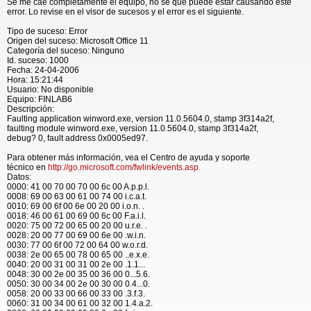
Se me cae completamente el equipo, no se que puede estar causando este
error. Lo revise en el visor de sucesos y el error es el siguiente.
Tipo de suceso: Error
Origen del suceso: Microsoft Office 11
Categoría del suceso: Ninguno
Id. suceso: 1000
Fecha: 24-04-2006
Hora: 15:21:44
Usuario: No disponible
Equipo: FINLAB6
Descripción:
Faulting application winword.exe, version 11.0.5604.0, stamp 3f314a2f,
faulting module winword.exe, version 11.0.5604.0, stamp 3f314a2f,
debug? 0, fault address 0x0005ed97.
Para obtener más información, vea el Centro de ayuda y soporte
técnico en
http://go.microsoft.com/fwlink/events.asp.
Datos:
0000: 41 00 70 00 70 00 6c 00 A.p.p.l.
0008: 69 00 63 00 61 00 74 00 i.c.a.t.
0010: 69 00 6f 00 6e 00 20 00 i.o.n. .
0018: 46 00 61 00 69 00 6c 00 F.a.i.l.
0020: 75 00 72 00 65 00 20 00 u.r.e. .
0028: 20 00 77 00 69 00 6e 00 .w.i.n.
0030: 77 00 6f 00 72 00 64 00 w.o.r.d.
0038: 2e 00 65 00 78 00 65 00 ..e.x.e.
0040: 20 00 31 00 31 00 2e 00 .1.1...
0048: 30 00 2e 00 35 00 36 00 0...5.6.
0050: 30 00 34 00 2e 00 30 00 0.4...0.
0058: 20 00 33 00 66 00 33 00 .3.f.3.
0060: 31 00 34 00 61 00 32 00 1.4.a.2.