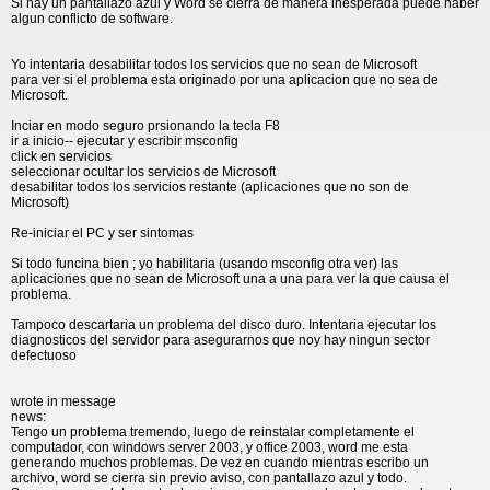
Si hay un pantallazo azul y Word se cierra de manera inesperada puede haber
algun conflicto de software.
Yo intentaria desabilitar todos los servicios que no sean de Microsoft
para ver si el problema esta originado por una aplicacion que no sea de
Microsoft.
Inciar en modo seguro prsionando la tecla F8
ir a inicio-- ejecutar y escribir msconfig
click en servicios
seleccionar ocultar los servicios de Microsoft
desabilitar todos los servicios restante (aplicaciones que no son de
Microsoft)
Re-iniciar el PC y ser sintomas
Si todo funcina bien ; yo habilitaria (usando msconfig otra ver) las
aplicaciones que no sean de Microsoft una a una para ver la que causa el
problema.
Tampoco descartaria un problema del disco duro. Intentaria ejecutar los
diagnosticos del servidor para asegurarnos que noy hay ningun sector
defectuoso
wrote in message
news:
Tengo un problema tremendo, luego de reinstalar completamente el
computador, con windows server 2003, y office 2003, word me esta
generando muchos problemas. De vez en cuando mientras escribo un
archivo, word se cierra sin previo aviso, con pantallazo azul y todo.