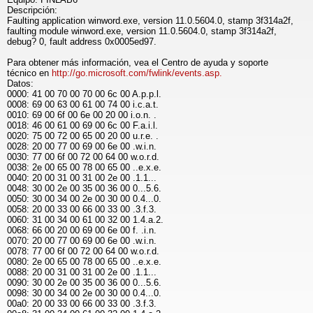
Descripción:
Faulting application winword.exe, version 11.0.5604.0, stamp 3f314a2f,
faulting module winword.exe, version 11.0.5604.0, stamp 3f314a2f,
debug? 0, fault address 0x0005ed97.
Para obtener más información, vea el Centro de ayuda y soporte
técnico en
http://go.microsoft.com/fwlink/events.asp.
Datos:
0000: 41 00 70 00 70 00 6c 00 A.p.p.l.
0008: 69 00 63 00 61 00 74 00 i.c.a.t.
0010: 69 00 6f 00 6e 00 20 00 i.o.n. .
0018: 46 00 61 00 69 00 6c 00 F.a.i.l.
0020: 75 00 72 00 65 00 20 00 u.r.e. .
0028: 20 00 77 00 69 00 6e 00 .w.i.n.
0030: 77 00 6f 00 72 00 64 00 w.o.r.d.
0038: 2e 00 65 00 78 00 65 00 ..e.x.e.
0040: 20 00 31 00 31 00 2e 00 .1.1...
0048: 30 00 2e 00 35 00 36 00 0...5.6.
0050: 30 00 34 00 2e 00 30 00 0.4...0.
0058: 20 00 33 00 66 00 33 00 .3.f.3.
0060: 31 00 34 00 61 00 32 00 1.4.a.2.
0068: 66 00 20 00 69 00 6e 00 f. .i.n.
0070: 20 00 77 00 69 00 6e 00 .w.i.n.
0078: 77 00 6f 00 72 00 64 00 w.o.r.d.
0080: 2e 00 65 00 78 00 65 00 ..e.x.e.
0088: 20 00 31 00 31 00 2e 00 .1.1...
0090: 30 00 2e 00 35 00 36 00 0...5.6.
0098: 30 00 34 00 2e 00 30 00 0.4...0.
00a0: 20 00 33 00 66 00 33 00 .3.f.3.