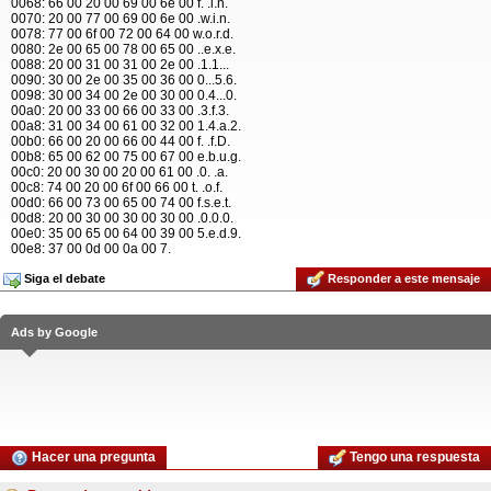
0068: 66 00 20 00 69 00 6e 00 f. .i.n.
0070: 20 00 77 00 69 00 6e 00 .w.i.n.
0078: 77 00 6f 00 72 00 64 00 w.o.r.d.
0080: 2e 00 65 00 78 00 65 00 ..e.x.e.
0088: 20 00 31 00 31 00 2e 00 .1.1...
0090: 30 00 2e 00 35 00 36 00 0...5.6.
0098: 30 00 34 00 2e 00 30 00 0.4...0.
00a0: 20 00 33 00 66 00 33 00 .3.f.3.
00a8: 31 00 34 00 61 00 32 00 1.4.a.2.
00b0: 66 00 20 00 66 00 44 00 f. .f.D.
00b8: 65 00 62 00 75 00 67 00 e.b.u.g.
00c0: 20 00 30 00 20 00 61 00 .0. .a.
00c8: 74 00 20 00 6f 00 66 00 t. .o.f.
00d0: 66 00 73 00 65 00 74 00 f.s.e.t.
00d8: 20 00 30 00 30 00 30 00 .0.0.0.
00e0: 35 00 65 00 64 00 39 00 5.e.d.9.
00e8: 37 00 0d 00 0a 00 7.
Siga el debate
Responder a este mensaje
Ads by Google
Hacer una pregunta
Tengo una respuesta