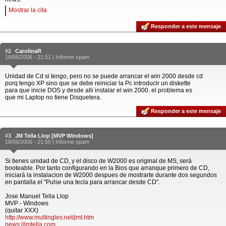
Mostrar la cita
Responder a este mensaje
#2
CarolinaR
18/06/2006 - 21:51 |
Informe spam
Unidad de Cd si tengo, pero no se puede arrancar el win 2000 desde cd
porq tengo XP sino que se debe reiniciar la Pc introducir un diskette
para que inicie DOS y desde alli instalar el win 2000. el problema es
que mi Laptop no tiene Disquetera.
Responder a este mensaje
#3
JM Tella Llop [MVP Windows]
18/06/2006 - 21:55 |
Informe spam
Si tienes unidad de CD, y el disco de W2000 es original de MS, será
booteable. Por tanto configurando en la Bios que arranque primero de CD,
iniciará la instalacion de W2000 despues de mostrarte durante dos segundos
en pantalla el "Pulse una tecla para arrancar desde CD".
Jose Manuel Tella Llop
MVP - Windows
(quitar XXX)
http://www.multingles.net/jmt.htm
news://jmtella.com