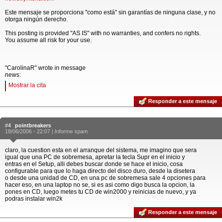
Este mensaje se proporciona "como está" sin garantías de ninguna clase, y no
otorga ningún derecho.
This posting is provided "AS IS" with no warranties, and confers no rights.
You assume all risk for your use.
"CarolinaR" wrote in message
news:
Mostrar la cita
Responder a este mensaje
#4
pointbreakers
18/06/2006 - 22:07 |
Informe spam
claro, la cuestion esta en el arranque del sistema, me imagino que sera
igual que una PC de sobremesa, apretar la tecla Supr en el inicio y
entras en el Setup, alli debes buscar donde se hace el inicio, cosa
configurable para que lo haga directo del disco duro, desde la disetera
o desde una unidad de CD, en una pc de sobremesa sale 4 opciones para
hacer eso, en una laptop no se, si es asi como digo busca la opcion, la
pones en CD, luego metes tu CD de win2000 y reinicias de nuevo, y ya
podras instalar win2k
Responder a este mensaje