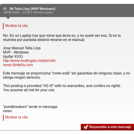
#5
JM Tella Llop [MVP Windows]
18/06/2006 - 22:08 |
Informe spam
Mostrar la cita
No. En un Laptop hay que mirar que tecla es, y no suele ser esa. Si no lo
muestra por pantalla deberá mirarse en el manual.
Jose Manuel Tella Llop
MVP - Windows
(quitar XXX)
http://www.multingles.net/jmt.htm
news://jmtella.com
Este mensaje se proporciona "como está" sin garantías de ninguna clase, y no
otorga ningún derecho.
This posting is provided "AS IS" with no warranties, and confers no rights.
You assume all risk for your use.
"pointbreakers" wrote in message
news:
Mostrar la cita
Responder a este mensaje