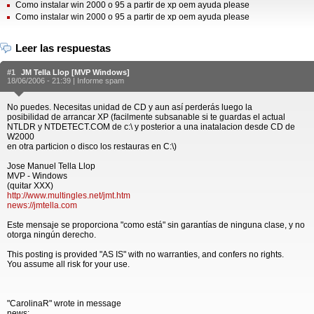
Como instalar win 2000 o 95 a partir de xp oem ayuda please
Como instalar win 2000 o 95 a partir de xp oem ayuda please
Leer las respuestas
#1
JM Tella Llop [MVP Windows]
18/06/2006 - 21:39 |
Informe spam
No puedes. Necesitas unidad de CD y aun así perderás luego la
posibilidad de arrancar XP (facilmente subsanable si te guardas el actual
NTLDR y NTDETECT.COM de c:\ y posterior a una inatalacion desde CD de
W2000
en otra particion o disco los restauras en C:\)
Jose Manuel Tella Llop
MVP - Windows
(quitar XXX)
http://www.multingles.net/jmt.htm
news://jmtella.com
Este mensaje se proporciona "como está" sin garantías de ninguna clase, y no
otorga ningún derecho.
This posting is provided "AS IS" with no warranties, and confers no rights.
You assume all risk for your use.
"CarolinaR" wrote in message
news: